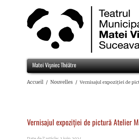
Matei Vişniec Théâtre
Accueil
Nouvelles
Vernisajul expoziției de pi
Vernisajul expoziției de pictură Atelier 
Date de l'article: 3 juin 2024