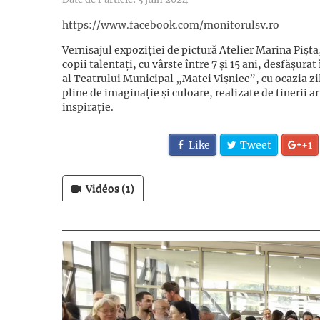
https://www.facebook.com/monitorulsv.ro
Vernisajul expoziției de pictură Atelier Marina Pișta,
copii talentați, cu vârste între 7 și 15 ani, desfășura
al Teatrului Municipal „Matei Vișniec”, cu ocazia zil
pline de imaginație și culoare, realizate de tinerii art
inspirație.
Like
Tweet
+1
Vidéos (1)