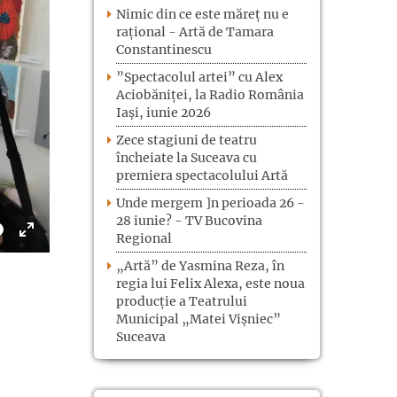
Nimic din ce este măreț nu e
rațional - Artă de Tamara
Constantinescu
”Spectacolul artei” cu Alex
Aciobăniței, la Radio România
Iași, iunie 2026
Zece stagiuni de teatru
încheiate la Suceava cu
premiera spectacolului Artă
Unde mergem ]n perioada 26 -
28 iunie? - TV Bucovina
e
Regional
Toggle
Fullscreen
„Artă” de Yasmina Reza, în
regia lui Felix Alexa, este noua
producție a Teatrului
Municipal „Matei Vișniec”
Suceava