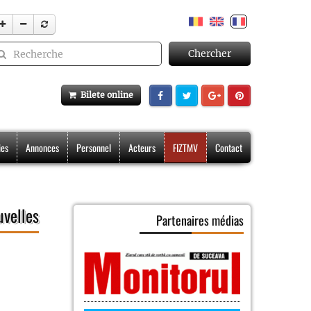
Chercher
Bilete online
ies
Annonces
Personnel
Acteurs
FIZTMV
Contact
velles
Partenaires médias