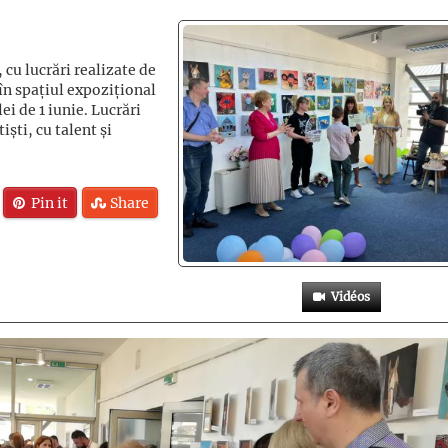
 cu lucrări realizate de
t în spațiul expozițional
ei de 1 iunie. Lucrări
iști, cu talent și
Pin it
Share
Vidéos