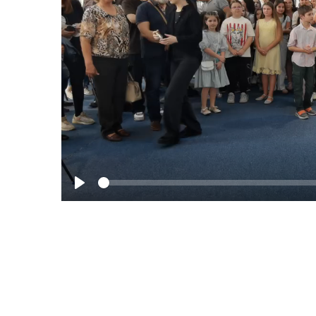
See
Play