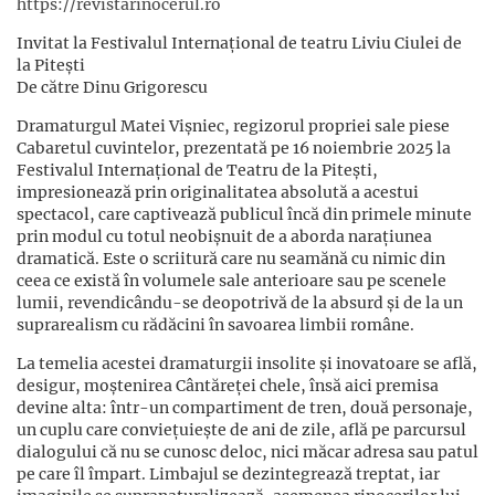
https://revistarinocerul.ro
Invitat la Festivalul Internațional de teatru Liviu Ciulei de
la Pitești
De către Dinu Grigorescu
Dramaturgul Matei Vișniec, regizorul propriei sale piese
Cabaretul cuvintelor, prezentată pe 16 noiembrie 2025 la
Festivalul Internațional de Teatru de la Pitești,
impresionează prin originalitatea absolută a acestui
spectacol, care captivează publicul încă din primele minute
prin modul cu totul neobișnuit de a aborda narațiunea
dramatică. Este o scriitură care nu seamănă cu nimic din
ceea ce există în volumele sale anterioare sau pe scenele
lumii, revendicându-se deopotrivă de la absurd și de la un
suprarealism cu rădăcini în savoarea limbii române.
La temelia acestei dramaturgii insolite și inovatoare se află,
desigur, moștenirea Cântăreței chele, însă aici premisa
devine alta: într-un compartiment de tren, două personaje,
un cuplu care conviețuiește de ani de zile, află pe parcursul
dialogului că nu se cunosc deloc, nici măcar adresa sau patul
pe care îl împart. Limbajul se dezintegrează treptat, iar