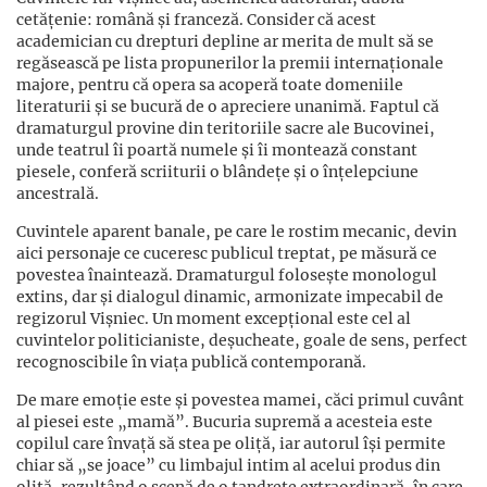
cetățenie: română și franceză. Consider că acest
academician cu drepturi depline ar merita de mult să se
regăsească pe lista propunerilor la premii internaționale
majore, pentru că opera sa acoperă toate domeniile
literaturii și se bucură de o apreciere unanimă. Faptul că
dramaturgul provine din teritoriile sacre ale Bucovinei,
unde teatrul îi poartă numele și îi montează constant
piesele, conferă scriiturii o blândețe și o înțelepciune
ancestrală.
Cuvintele aparent banale, pe care le rostim mecanic, devin
aici personaje ce cuceresc publicul treptat, pe măsură ce
povestea înaintează. Dramaturgul folosește monologul
extins, dar și dialogul dinamic, armonizate impecabil de
regizorul Vișniec. Un moment excepțional este cel al
cuvintelor politicianiste, deșucheate, goale de sens, perfect
recognoscibile în viața publică contemporană.
De mare emoție este și povestea mamei, căci primul cuvânt
al piesei este „mamă”. Bucuria supremă a acesteia este
copilul care învață să stea pe oliță, iar autorul își permite
chiar să „se joace” cu limbajul intim al acelui produs din