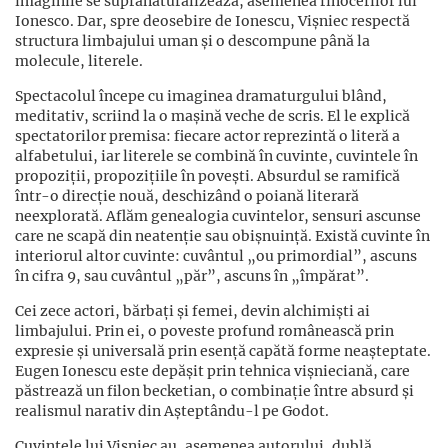
imaginile se supranaturalizează, asemenea rinocerilor lui
Ionesco. Dar, spre deosebire de Ionescu, Vișniec respectă
structura limbajului uman și o descompune până la
molecule, literele.
Spectacolul începe cu imaginea dramaturgului blând,
meditativ, scriind la o mașină veche de scris. El le explică
spectatorilor premisa: fiecare actor reprezintă o literă a
alfabetului, iar literele se combină în cuvinte, cuvintele în
propoziții, propozițiile în povești. Absurdul se ramifică
într-o direcție nouă, deschizând o poiană literară
neexplorată. Aflăm genealogia cuvintelor, sensuri ascunse
care ne scapă din neatenție sau obișnuință. Există cuvinte în
interiorul altor cuvinte: cuvântul „ou primordial”, ascuns
în cifra 9, sau cuvântul „păr”, ascuns în „împărat”.
Cei zece actori, bărbați și femei, devin alchimiști ai
limbajului. Prin ei, o poveste profund românească prin
expresie și universală prin esență capătă forme neașteptate.
Eugen Ionescu este depășit prin tehnica vișnieciană, care
păstrează un filon becketian, o combinație între absurd și
realismul narativ din Așteptându-l pe Godot.
Cuvintele lui Vișniec au, asemenea autorului, dublă