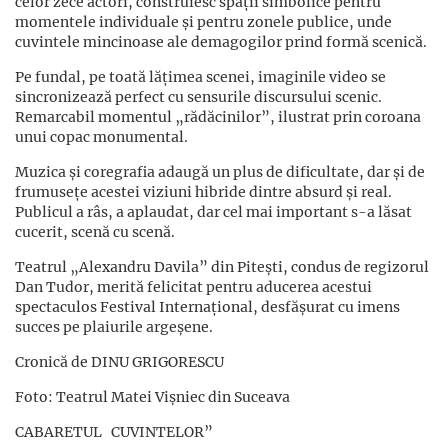
celor zece actori, construiesc spații simbolice pentru
momentele individuale și pentru zonele publice, unde
cuvintele mincinoase ale demagogilor prind formă scenică.
Pe fundal, pe toată lățimea scenei, imaginile video se
sincronizează perfect cu sensurile discursului scenic.
Remarcabil momentul „rădăcinilor”, ilustrat prin coroana
unui copac monumental.
Muzica și coregrafia adaugă un plus de dificultate, dar și de
frumusețe acestei viziuni hibride dintre absurd și real.
Publicul a râs, a aplaudat, dar cel mai important s-a lăsat
cucerit, scenă cu scenă.
Teatrul „Alexandru Davila” din Pitești, condus de regizorul
Dan Tudor, merită felicitat pentru aducerea acestui
spectaculos Festival Internațional, desfășurat cu imens
succes pe plaiurile argeșene.
Cronică de DINU GRIGORESCU
Foto: Teatrul Matei Vișniec din Suceava
CABARETUL CUVINTELOR”