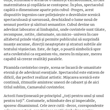
oliță, rezultând o scenă de o tandrețe extraordinară, în care
maternitatea și copilăria se contopesc. În plus, spectacolul
capătă o dimensiune aparte prin cubul-Proges, acest
dispozitiv ingenios care prilejuiește o dezvăluire scenică
spectaculoasă și savuroasă, deschizând o lume nouă de
sensuri poetice și sărituri semantice. Cubul devine un
adevărat laborator al limbajului, unde cuvintele sunt tăiate,
recompuse, rotite, răsturnate, un micro-univers în care
alfabetul prinde viață și permite publicului să surprindă
nuanțe ascunse, direcții neașteptate și straturi subtile ale
textului vișniecian. Este, de fapt, o poartă simbolică spre
arta cuvântului ca organism viu, mereu în mișcare, mereu
capabil să creeze realități paralele.
Piramida cuvintelor crește, scena se încarcă de umanitate
eternă și de adevăruri esențiale. Spectacolul este extrem de
dificil, dar perfect realizat artistic. Mișcarea scenică este
continuă, ritmurile amintesc uneori de cabaret și de aici
titlul sublim, Carnavalul cuvintelor.
Actorii funcționează pe principiul „toți pentru unul și unul
pentru toți”. Costumele, schimbate des și impecabile,
sporesc dinamismul. Cele zece cutii-decor, corespondente