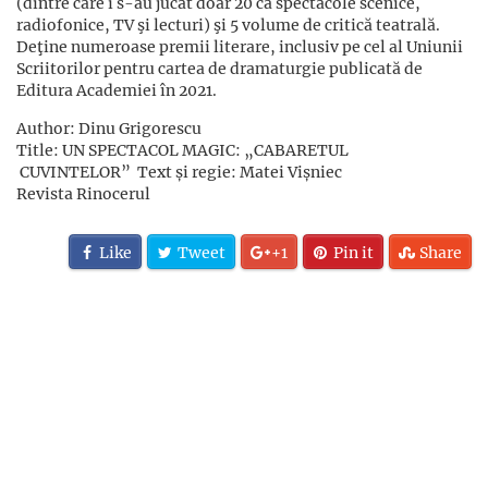
(dintre care i s-au jucat doar 20 ca spectacole scenice,
radiofonice, TV şi lecturi) şi 5 volume de critică teatrală.
Deţine numeroase premii literare, inclusiv pe cel al Uniunii
Scriitorilor pentru cartea de dramaturgie publicată de
Editura Academiei în 2021.
Author: Dinu Grigorescu
Title: UN SPECTACOL MAGIC: „CABARETUL
CUVINTELOR” Text și regie: Matei Vișniec
Revista Rinocerul
Like
Tweet
+1
Pin it
Share