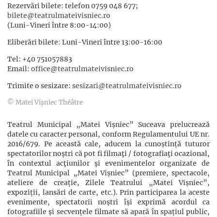
Rezervări bilete: telefon 0759 048 677;
bilete@teatrulmateivisniec.ro
(Luni-Vineri între 8:00-14:00)
Eliberări bilete: Luni-Vineri între 13:00-16:00
Tel: +40 751057883
Email:
office@teatrulmateivisniec.ro
Trimite o sesizare:
sesizari@teatrulmateivisniec.ro
© Matei Vişniec Théâtre
Teatrul Municipal „Matei Vișniec” Suceava prelucrează
datele cu caracter personal, conform Regulamentului UE nr.
2016/679. Pe această cale, aducem la cunoștință tuturor
spectatorilor noștri că pot fi filmaţi / fotografiaţi ocazional,
în contextul acţiunilor şi evenimentelor organizate de
Teatrul Municipal „Matei Vișniec” (premiere, spectacole,
ateliere de creație, Zilele Teatrului „Matei Vișniec”,
expoziții, lansări de carte, etc.). Prin participarea la aceste
evenimente, spectatorii noștri își exprimă acordul ca
fotografiile și secvențele filmate să apară în spațiul public,