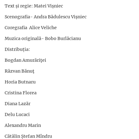
Text și regie: Matei Vișniec
Scenografia- Andra Bădulescu Vișniec
Coregrafia Alice Veliche
Muzica originală- Bobo Burlăcianu
Distribuția:
Bogdan Amurăriţei
Răzvan Bănuţ
Horia Butnaru
Cristina Florea
Diana Lazăr
Delu Lucaci
Alexandru Marin
Cătălin Ștefan Mîndru