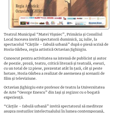
Teatrul Municipal “Matei Vișniec”, Primăria și Consiliul
Local Suceava invită spectatorii duminică, 24 iulie, la
spectacolul “Cărțile – fabulă urbană” după o piesă scrisă de
Horia Gârbea, regia artistică Octavian Jighirgiu.
Cunoscut pentru activitatea sa intensă de publicist și autor
de poezie, proză, teatru, critică literară și teatrală, eseuri,
cu un total de 12 piese, prezentat atât în țară, cât și peste
hotare, Horia Gârbea a realizat de asemenea și scenarii de
film și televiziune.
Octavian Jighirgiu este profesor de teatru la Universitatea
de Arte “George Enescu” din Iași și regizor cu o bogată
experiență.
“Cărțile – fabulă urbană” invită spectatorul să mediteze
asupra rosturilor intelectualului în lumea contemporană,