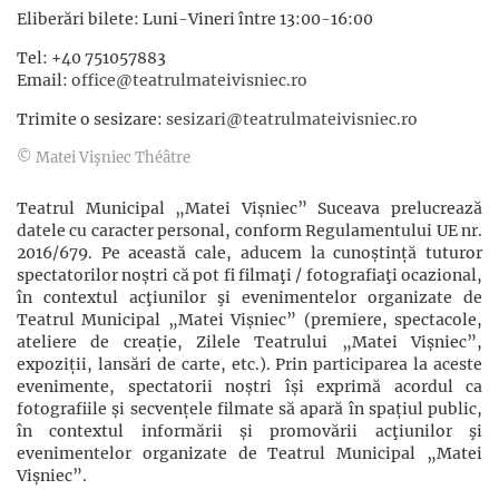
Eliberări bilete: Luni-Vineri între 13:00-16:00
Tel: +40 751057883
Email:
office@teatrulmateivisniec.ro
Trimite o sesizare:
sesizari@teatrulmateivisniec.ro
© Matei Vişniec Théâtre
Teatrul Municipal „Matei Vișniec” Suceava prelucrează
datele cu caracter personal, conform Regulamentului UE nr.
2016/679. Pe această cale, aducem la cunoștință tuturor
spectatorilor noștri că pot fi filmaţi / fotografiaţi ocazional,
în contextul acţiunilor şi evenimentelor organizate de
Teatrul Municipal „Matei Vișniec” (premiere, spectacole,
ateliere de creație, Zilele Teatrului „Matei Vișniec”,
expoziții, lansări de carte, etc.). Prin participarea la aceste
evenimente, spectatorii noștri își exprimă acordul ca
fotografiile și secvențele filmate să apară în spațiul public,
în contextul informării și promovării acţiunilor şi
evenimentelor organizate de Teatrul Municipal „Matei
Vișniec”.