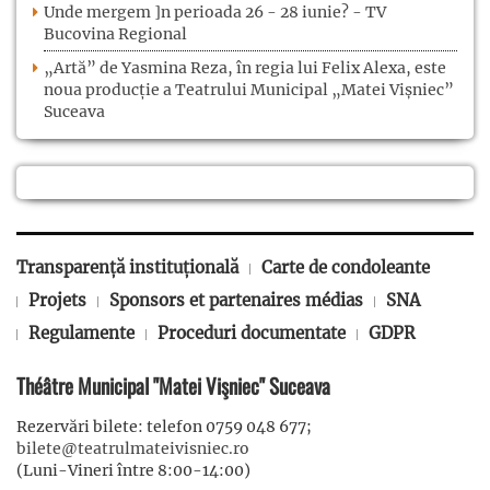
Unde mergem ]n perioada 26 - 28 iunie? - TV
Bucovina Regional
„Artă” de Yasmina Reza, în regia lui Felix Alexa, este
noua producție a Teatrului Municipal „Matei Vișniec”
Suceava
Transparență instituțională
Carte de condoleante
Projets
Sponsors et partenaires médias
SNA
Regulamente
Proceduri documentate
GDPR
Théâtre Municipal "Matei Vişniec" Suceava
Rezervări bilete: telefon 0759 048 677;
bilete@teatrulmateivisniec.ro
(Luni-Vineri între 8:00-14:00)