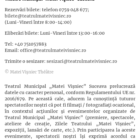
Rezervări bilete: telefon 0759 048 677;
bilete@teatrulmateivisniec.ro
(Luni-Vineri între 8:00-14:00)
Eliberări bilete: Luni-Vineri între 13:00-16:00
Tel: +40 751057883
Email:
office@teatrulmateivisniec.ro
Trimite o sesizare:
sesizari@teatrulmateivisniec.ro
© Matei Vişniec Théâtre
Teatrul Municipal „Matei Vișniec” Suceava prelucrează
datele cu caracter personal, conform Regulamentului UE nr.
2016/679. Pe această cale, aducem la cunoștință tuturor
spectatorilor noștri că pot fi filmaţi / fotografiaţi ocazional,
în contextul acţiunilor şi evenimentelor organizate de
Teatrul Municipal „Matei Vișniec” (premiere, spectacole,
ateliere de creație, Zilele Teatrului „Matei Vișniec”,
expoziții, lansări de carte, etc.). Prin participarea la aceste
evenimente, spectatorii noștri își exprimă acordul ca