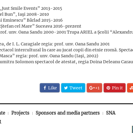
i „Just Smile Events” 2013-2015
el Bun”, Iaşi 2008-2010
hai Eminescu” Bârlad 2015-2016
i „Ștefan cel Mare” Suceava 2016-prezent
 prof. unv. Oana Sandu 2000-2001 Trupa ARIEL a Şcolii “Alexandru
, de I. L. Caragiale regia: prof. unv. Oana Sandu 2001
tacol intercultural în care au jucat copii din etnie rromă. Specta
“Masca” regia: prof. unv. Oana Sandu (Iaşi, 2002)
Dumitru Solomon spectacol de atestat, regia Doina Deleanu Cara
Like
Tweet
+1
Pin it
nte
Projects
Sponsors and media partners
SNA
R