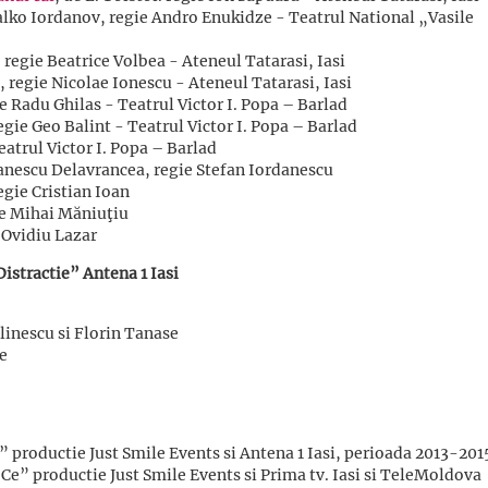
lko Iordanov, regie Andro Enukidze - Teatrul National „Vasile
 regie Beatrice Volbea - Ateneul Tatarasi, Iasi
, regie Nicolae Ionescu - Ateneul Tatarasi, Iasi
ie Radu Ghilas - Teatrul Victor I. Popa – Barlad
gie Geo Balint - Teatrul Victor I. Popa – Barlad
eatrul Victor I. Popa – Barlad
anescu Delavrancea, regie Stefan Iordanescu
egie Cristian Ioan
ie Mihai Măniuţiu
 Ovidiu Lazar
Distractie” Antena 1 Iasi
linescu si Florin Tanase
e
 productie Just Smile Events si Antena 1 Iasi, perioada 2013-201
Ce” productie Just Smile Events si Prima tv. Iasi si TeleMoldova