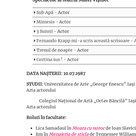
Sub Apă
- Actor
Mimesis
- Actor
3 Surori
- Actor
Fernando Krapp mi-a scris această scrisoare
- 
Trenul de noapte
- Actor
Cortina sus !
- Actor
DATA NAȘTERII: 10.07.1987
STUDII:
Universitatea de Arte „George Enescu” Iaș
Arta actorului
Colegiul Național de Artă „Octav Băncilă” Iași
Arta actorului
Roluri în facultate:
Lica Samadaul în
Moara cu noroc
de loan Slavici
Jim în
Menajeria de sticla
de Tennessee William