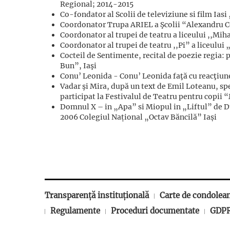
Regional; 2014-2015
Co-fondator al Scolii de televiziune si film Ias
Coordonator Trupa ARIEL a Şcolii “Alexandru C
Coordonator al trupei de teatru a liceului ,,Mi
Coordonator al trupei de teatru ,,Pi” a liceulu
Cocteil de Sentimente, recital de poezie regia:
Bun”, Iaşi
Conu’ Leonida - Conu’ Leonida faţă cu reacţiunea
Vadar şi Mira, după un text de Emil Loteanu, spec
participat la Festivalul de Teatru pentru copii 
Domnul X – in „Apa” si Miopul in „Liftul” de 
2006 Colegiul Național „Octav Băncilă” Iași
Transparență instituțională
Carte de condolea
Regulamente
Proceduri documentate
GDP