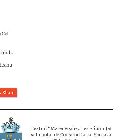
 Cel
colul a
uleanu
Share
Teatrul "Matei Vișniec" este înființat
și finanțat de Consiliul Local Suceava