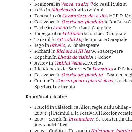
Regizorul în
Vanea, tu aici ?!
de Vasilli Suksin
Lelio în
Mincinosul
Carlo Goldoni
Pancratius în
Casatorie cu de-a sila
de J.B.P. Mo
Catavencu în
O scrisoare pierduta
de Ion Luca C
Tache în
Amicii
de Ion Luca Caragiale
Impegatul în
Petitiune
de Ion Luca Caragiale
Tanarul în
Articolul 214
de Ion Luca Caragiale
Iago în
Othello
, W. Shakespeare
Richard în
Richard al III lea
W. Shakespeare
Lopahin în
Livada de visini
A.P.Cehov
Astrov în
Unchiul Vania
A.P.Cehov
Ilia Afanasievici Șamraev în
Pescarusu
A.P.Ceho
Catavencu în
O scrisoare pierduta -
Examen reg
Contele în
Concert pentru pian si alcov
, spectac
Spectacol de licenta
Roluri în alte teatre:
Harold în Călătorii cu Alice, regie Radu Ghilaş -
2005), şi Premiul II la Festivalul liceelor voca
2009 - Sergiu în
In container
,de Constantin Che
Alecsandri” Iasi
2009 - Craiutul, Husarul în
Holstomer-Istoria u