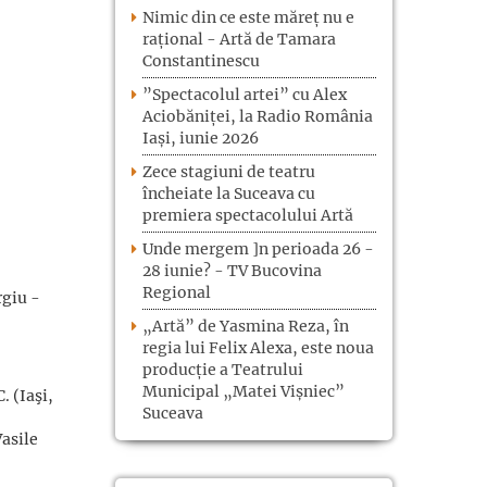
Nimic din ce este măreț nu e
rațional - Artă de Tamara
Constantinescu
”Spectacolul artei” cu Alex
Aciobăniței, la Radio România
Iași, iunie 2026
Zece stagiuni de teatru
încheiate la Suceava cu
premiera spectacolului Artă
Unde mergem ]n perioada 26 -
28 iunie? - TV Bucovina
Regional
rgiu -
„Artă” de Yasmina Reza, în
regia lui Felix Alexa, este noua
producție a Teatrului
Municipal „Matei Vișniec”
. (Iaşi,
Suceava
Vasile