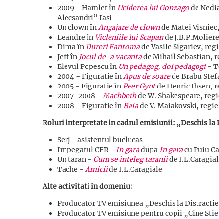
2009 - Hamlet în
Uciderea lui Gonzago
de Nedia
Alecsandri” Iasi
Un clown în
Angajare de clown
de Matei Visniec,
Leandre în
Vicleniile lui Scapan
de J.B.P.Moliere
Dima în
Dureri Fantoma
de Vasile Sigariev, reg
Jeff în
Jocul de-a vacanta
de Mihail Sebastian, re
Elevul Popescu în
Un pedagog, doi pedagogi
- T
2004
-
Figuratie în
Apus de soare
de Brabu Stef
2005 - Figuratie în
Peer Gynt
de Henric Ibsen, r
2007-2008 -
Machbeth
de W. Shakespeare, reg
2008 - Figuratie în
Baia
de V. Maiakovski, regie
Roluri interpretate in cadrul emisiunii: „Deschis la 
Serj - asistentul buclucas
Impegatul CFR -
In gara
dupa
In gara
cu Puiu Ca
Un taran -
Cum se inteleg taranii
de I.L.Caragial
Tache -
Amicii
de I.L.Caragiale
Alte activitati in domeniu:
Producator TV emisiunea „Deschis la Distractie”
Producator TV emisiune pentru copii „Cine Stie 