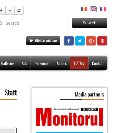
Search
Bilete online
Galleries
Ads
Personnel
Actors
FIZTMV
Contact
Staff
Media partners