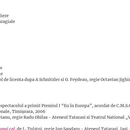
liere
aragiale
v
ie
ol de licenta dupa A Schnitzler si G. Feydeau, regie Octavian Jighi
 spectacolul a primit Premiul I “Eu în Europa”, acordat de C.M.S.C
ţionale, Timişoara, 2006
ianu, regie Radu Ghilas - Ateneul Tatarasi si Teatrul National „
nui cal
, de L. Tolstoi. regie Ion Sapdaru - Ateneul Tatarasi, Iasi