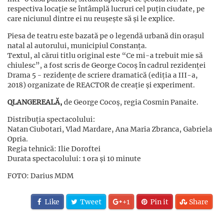
respectiva locație se întâmplă lucruri cel puțin ciudate, pe
care niciunul dintre ei nu reușește să și le explice.
Piesa de teatru este bazată pe o legendă urbană din orașul
natal al autorului, municipiul Constanța.
Textul, al cărui titlu original este “Ce mi-a trebuit mie să
chiulesc”, a fost scris de George Cocoș în cadrul rezidenței
Drama 5 - rezidențe de scriere dramatică (ediția a III-a,
2018) organizate de REACTOR de creație și experiment.
QLANGEREALĂ,
de George Cocoș, regia Cosmin Panaite.
Distribuția spectacolului:
Natan Ciubotari, Vlad Mardare, Ana Maria Zbranca, Gabriela
Opria.
Regia tehnică: Ilie Doroftei
Durata spectacolului: 1 ora și 10 minute
FOTO: Darius MDM
Like
Tweet
+1
Pin it
Share