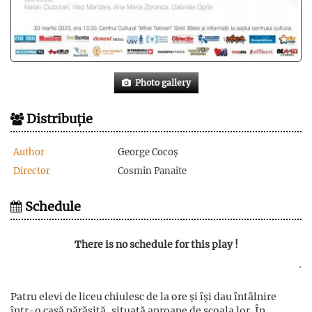
Photo gallery
Distribuție
Author
George Cocoș
Director
Cosmin Panaite
Schedule
There is no schedule for this play !
Patru elevi de liceu chiulesc de la ore și își dau întâlnire
într-o casă părăsită, situată aproape de școala lor. În