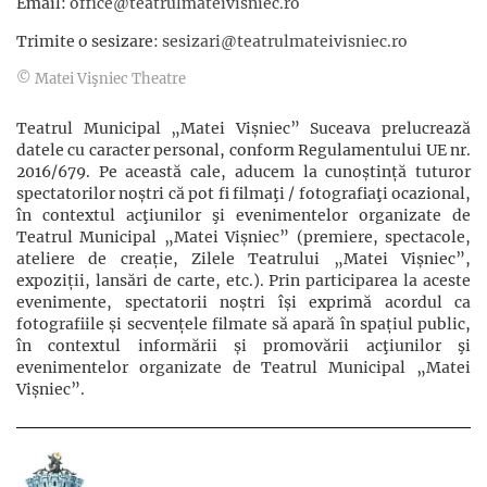
Email:
office@teatrulmateivisniec.ro
Trimite o sesizare:
sesizari@teatrulmateivisniec.ro
© Matei Vişniec Theatre
Teatrul Municipal „Matei Vișniec” Suceava prelucrează
datele cu caracter personal, conform Regulamentului UE nr.
2016/679. Pe această cale, aducem la cunoștință tuturor
spectatorilor noștri că pot fi filmaţi / fotografiaţi ocazional,
în contextul acţiunilor şi evenimentelor organizate de
Teatrul Municipal „Matei Vișniec” (premiere, spectacole,
ateliere de creație, Zilele Teatrului „Matei Vișniec”,
expoziții, lansări de carte, etc.). Prin participarea la aceste
evenimente, spectatorii noștri își exprimă acordul ca
fotografiile și secvențele filmate să apară în spațiul public,
în contextul informării și promovării acţiunilor şi
evenimentelor organizate de Teatrul Municipal „Matei
Vișniec”.