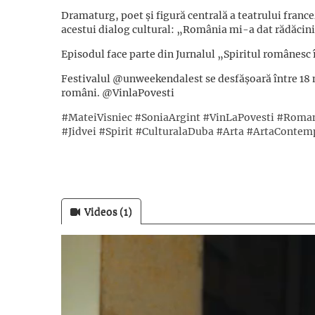
Dramaturg, poet și figură centrală a teatrului franc
acestui dialog cultural: „România mi-a dat rădăcini
Episodul face parte din Jurnalul „Spiritul românesc î
Festivalul @unweekendalest se desfășoară între 18 n
români. @VinlaPovesti
#MateiVisniec
#SoniaArgint
#VinLaPovesti
#Roman
#Jidvei
#Spirit
#CulturalaDuba
#Arta
#ArtaContem
Videos (1)