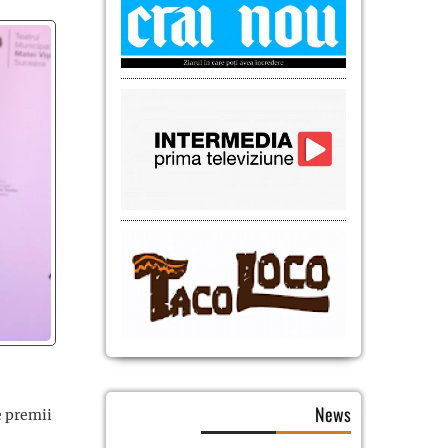
News
e premii