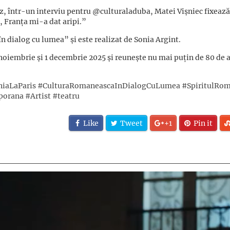
ez, într-un interviu pentru @culturaladuba, Matei Vișniec fixeaz
, Franța mi-a dat aripi.”
n dialog cu lumea” și este realizat de Sonia Argint.
oiembrie și 1 decembrie 2025 și reunește nu mai puțin de 80 de a
iaLaParis
#CulturaRomaneascaInDialogCuLumea
#SpiritulRo
porana
#Artist
#teatru
Like
Tweet
+1
Pin it