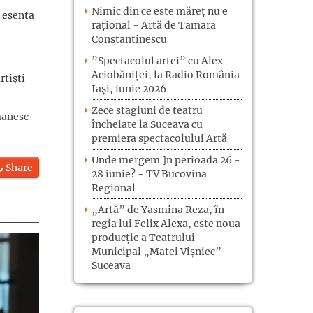
Nimic din ce este măreț nu e
ă esența
rațional - Artă de Tamara
Constantinescu
”Spectacolul artei” cu Alex
Aciobăniței, la Radio România
rtiști
Iași, iunie 2026
Zece stagiuni de teatru
manesc
încheiate la Suceava cu
premiera spectacolului Artă
Unde mergem ]n perioada 26 -
Share
28 iunie? - TV Bucovina
Regional
„Artă” de Yasmina Reza, în
regia lui Felix Alexa, este noua
producție a Teatrului
Municipal „Matei Vișniec”
Suceava