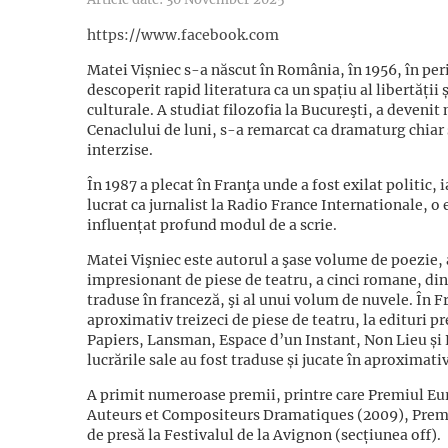
https://www.facebook.com
Matei Vișniec s-a născut în România, în 1956, în pe
descoperit rapid literatura ca un spațiu al libertății ș
culturale. A studiat filozofia la Bucureşti, a deveni
Cenaclului de luni, s-a remarcat ca dramaturg chiar ş
interzise.
În 1987 a plecat în Franţa unde a fost exilat politic, i
lucrat ca jurnalist la Radio France Internationale, o 
influențat profund modul de a scrie.
Matei Vişniec este autorul a şase volume de poezie,
impresionant de piese de teatru, a cinci romane, dint
traduse în franceză, şi al unui volum de nuvele. În F
aproximativ treizeci de piese de teatru, la edituri 
Papiers, Lansman, Espace d’un Instant, Non Lieu și L
lucrările sale au fost traduse și jucate în aproximativ
A primit numeroase premii, printre care Premiul Eu
Auteurs et Compositeurs Dramatiques (2009), Premi
de presă la Festivalul de la Avignon (secțiunea off).