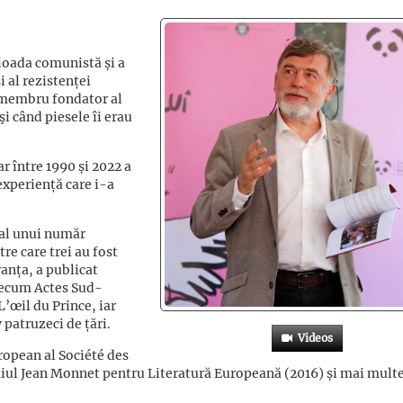
rioada comunistă și a
i al rezistenței
t membru fondator al
i când piesele îi erau
ar între 1990 și 2022 a
experiență care i-a
 al unui număr
re care trei au fost
ranța, a publicat
precum Actes Sud-
’œil du Prince, iar
 patruzeci de țări.
Videos
ropean al Société des
ul Jean Monnet pentru Literatură Europeană (2016) și mai mult