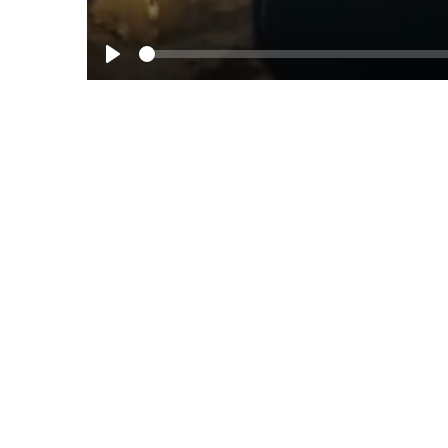
See
Play