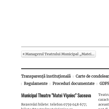
Managerul Teatrului Municipal „Matei...
Transparență instituțională
Carte de condolea
Regulamente
Proceduri documentate
GDP
Municipal Theatre "Matei Vișniec" Suceava
Teatru
carac
Rezervări bilete: telefon 0759 048 677;
aceast