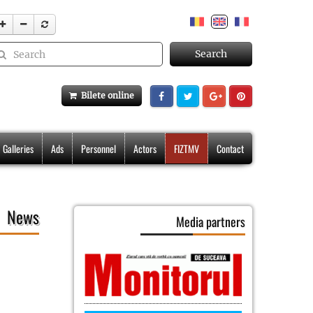
Search
Bilete online
Galleries
Ads
Personnel
Actors
FIZTMV
Contact
News
Media partners