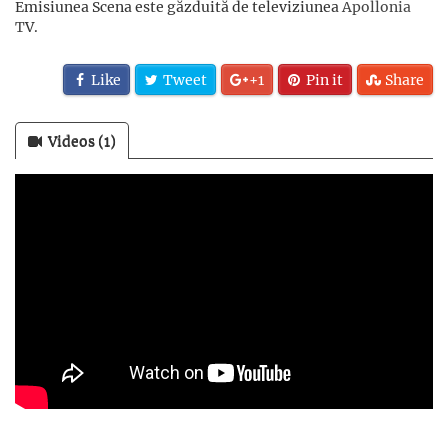
Emisiunea Scena este găzduită de televiziunea
Apollonia
T
V.
Like
Tweet
+1
Pin it
Share
Videos (1)