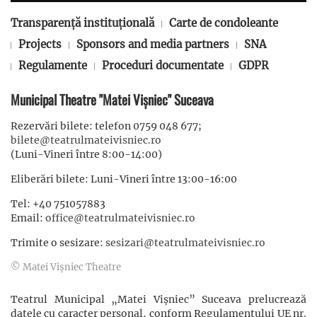
Transparență instituțională
Carte de condoleante
Projects
Sponsors and media partners
SNA
Regulamente
Proceduri documentate
GDPR
Municipal Theatre "Matei Vișniec" Suceava
Rezervări bilete: telefon 0759 048 677;
bilete@teatrulmateivisniec.ro
(Luni-Vineri între 8:00-14:00)
Eliberări bilete: Luni-Vineri între 13:00-16:00
Tel: +40 751057883
Email:
office@teatrulmateivisniec.ro
Trimite o sesizare:
sesizari@teatrulmateivisniec.ro
© Matei Vişniec Theatre
Teatrul Municipal „Matei Vișniec” Suceava prelucrează
datele cu caracter personal, conform Regulamentului UE nr.