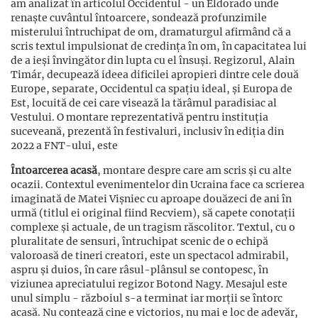
am analizat în articolul Occidentul - un Eldorado unde
renaște cuvântul întoarcere, sondează profunzimile
misterului întruchipat de om, dramaturgul afirmând că a
scris textul impulsionat de credința în om, în capacitatea lui
de a ieși învingător din lupta cu el însuși. Regizorul, Alain
Timár, decupează ideea dificilei apropieri dintre cele două
Europe, separate, Occidentul ca spațiu ideal, și Europa de
Est, locuită de cei care visează la tărâmul paradisiac al
Vestului. O montare reprezentativă pentru instituția
suceveană, prezentă în festivaluri, inclusiv în ediția din
2022 a FNT-ului, este
Întoarcerea acasă
, montare despre care am scris și cu alte
ocazii. Contextul evenimentelor din Ucraina face ca scrierea
imaginată de Matei Vișniec cu aproape douăzeci de ani în
urmă (titlul ei original fiind Recviem), să capete conotații
complexe și actuale, de un tragism răscolitor. Textul, cu o
pluralitate de sensuri, întruchipat scenic de o echipă
valoroasă de tineri creatori, este un spectacol admirabil,
aspru și duios, în care râsul-plânsul se contopesc, în
viziunea apreciatului regizor Botond Nagy. Mesajul este
unul simplu - războiul s-a terminat iar morții se întorc
acasă. Nu contează cine e victorios, nu mai e loc de adevăr,