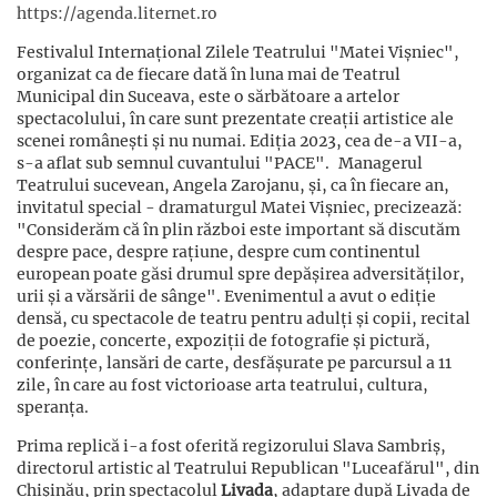
https://agenda.liternet.ro
Festivalul Internațional Zilele Teatrului "Matei Vișniec",
organizat ca de fiecare dată în luna mai de Teatrul
Municipal din Suceava, este o sărbătoare a artelor
spectacolului, în care sunt prezentate creații artistice ale
scenei românești și nu numai. Ediția 2023, cea de-a VII-a,
s-a aflat sub semnul cuvantului "PACE". Managerul
Teatrului sucevean, Angela Zarojanu, și, ca în fiecare an,
invitatul special - dramaturgul Matei Vișniec, precizează:
"Considerăm că în plin război este important să discutăm
despre pace, despre rațiune, despre cum continentul
european poate găsi drumul spre depășirea adversităților,
urii și a vărsării de sânge". Evenimentul a avut o ediție
densă, cu spectacole de teatru pentru adulți și copii, recital
de poezie, concerte, expoziții de fotografie și pictură,
conferințe, lansări de carte, desfășurate pe parcursul a 11
zile, în care au fost victorioase arta teatrului, cultura,
speranța.
Prima replică i-a fost oferită regizorului Slava Sambriș,
directorul artistic al Teatrului Republican "Luceafărul", din
Chișinău, prin spectacolul
Livada
, adaptare după Livada de