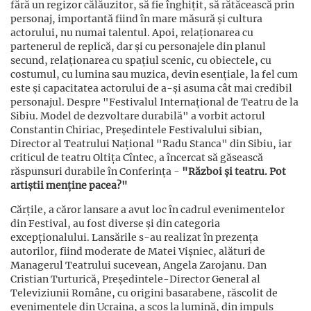
fără un regizor călăuzitor, să fie înghițit, să rătăcească prin
personaj, importantă fiind în mare măsură și cultura
actorului, nu numai talentul. Apoi, relaționarea cu
partenerul de replică, dar și cu personajele din planul
secund, relaționarea cu spațiul scenic, cu obiectele, cu
costumul, cu lumina sau muzica, devin esențiale, la fel cum
este și capacitatea actorului de a-și asuma cât mai credibil
personajul. Despre "Festivalul Internațional de Teatru de la
Sibiu. Model de dezvoltare durabilă" a vorbit actorul
Constantin Chiriac, Președintele Festivalului sibian,
Director al Teatrului Național "Radu Stanca" din Sibiu, iar
criticul de teatru Oltița Cîntec, a încercat să găsească
răspunsuri durabile în Conferința -
"Război și teatru. Pot
artiștii menține pacea?"
Cărțile, a căror lansare a avut loc în cadrul evenimentelor
din Festival, au fost diverse și din categoria
excepționalului. Lansările s-au realizat în prezența
autorilor, fiind moderate de Matei Vișniec, alături de
Managerul Teatrului sucevean, Angela Zarojanu. Dan
Cristian Turturică, Președintele-Director General al
Televiziunii Române, cu origini basarabene, răscolit de
evenimentele din Ucraina, a scos la lumină, din impuls