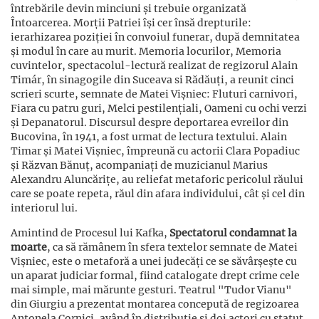
întrebările devin minciuni și trebuie organizată
Întoarcerea. Morții Patriei își cer însă drepturile:
ierarhizarea poziției în convoiul funerar, după demnitatea
și modul în care au murit. Memoria locurilor, Memoria
cuvintelor, spectacolul-lectură realizat de regizorul Alain
Timár, în sinagogile din Suceava si Rădăuți, a reunit cinci
scrieri scurte, semnate de Matei Vișniec: Fluturi carnivori,
Fiara cu patru guri, Melci pestilențiali, Oameni cu ochi verzi
și Depanatorul. Discursul despre deportarea evreilor din
Bucovina, în 1941, a fost urmat de lectura textului. Alain
Timar și Matei Vișniec, împreună cu actorii Clara Popadiuc
și Răzvan Bănuț, acompaniați de muzicianul Marius
Alexandru Aluncărițe, au reliefat metaforic pericolul răului
care se poate repeta, răul din afara individului, cât și cel din
interiorul lui.
Amintind de Procesul lui Kafka,
Spectatorul condamnat la
moarte
, ca să rămânem în sfera textelor semnate de Matei
Vișniec, este o metaforă a unei judecăți ce se săvârșește cu
un aparat judiciar formal, fiind catalogate drept crime cele
mai simple, mai mărunte gesturi. Teatrul "Tudor Vianu"
din Giurgiu a prezentat montarea concepută de regizoarea
Antonela Cornici, având în distribuție și doi actori cu statut