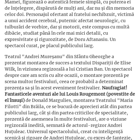
Mamei, figurează o autentică femeie simplă, cu puterea ei
de înțelegere, dispărută de mulți ani, dar nu și din memoria
celor doi. Personajul ofertant al fratelui nechibzuit, victimă
a unui accident cerebral, puternic afectat neurologic, cu
tulburări de vorbire, dar și motorii, este compus cu multă
dibăcie, studiat până în cele mai mici detalii, cu
expresivitate și rigurozitate, de Doru Aftanasiu. Un
spectacol curat, pe placul publicului larg.
Teatrul "Andrei Mureșanu" din Sfântu Gheorghe a
prezentat montarea de succes a textului Dispariții de Elise
Wilk, în viziunea regizorală a lui Cristian Ban. Un spectacol
despre care am scris cu alte ocazii, o montare prezentă pe
scena multor festivaluri, ceea ce probabil a determinat
prezența sa și în acest eveniment festivalier.
Naufragiat!
Fantasticele aventuri ale lui Louis Rougemont (povestite de
el însuși)
de Donald Margulies, montarea Teatrului "Maria
Filotti" din Brăila, ce se bucură de aprecieri atât din partea
publicului larg, cât și din partea criticilor de specialitate,
prezentă de asemenea în multe festivaluri, are o viziune
regizorală inedită, semnată de actorul-regizor Andrei
Huțuleac. Universul spectacolului, creat cu inteligență
scenică și rigoare de Andrei Huțuleac, cu exces de fantezie,