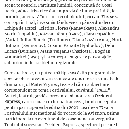
scena topoarele. Partitura luminii, concepută de Costi
Baciu, aduce irizări ce dau impresia de lume prăfuită, la
propriu, ancorată într-un trecut pierdut, cu care Firs se va
contopi în final, înveșmântându-se cu pânza din decor.
Echipa de actori, Cristina Florea (Ranevskaya), Alexandru
Marin (Lopahin), Răzvan Bănuț (Gaev), Clara Popadiuc
(Varia), Iulian Burciu (Trofimov), Diana Lazăr (Ania), Horia
Butnaru (Semionov), Cosmin Panaite (Epihodov), Delu
Lucaci (Duniașa), Maria Teișanu (Charlotta), Bogdan
Amurăriței (Iașa), și-a conceput sugestiv personajele,
subordonându-se ideilor regizorale.
Cum era firesc, nu puteau să lipsească din programul de
spectacole reprezentări scenice ale unor texte semnate de
dramaturgul Matei Vișniec, texte al căror subiect are
corespondent cu tema Festivalului, cuvântul "PACE".
Astfel, teatrul gazdă a prezentat și montarea
Occident
Express
, care se joacă în limba franceză, fiind concepută
pentru participarea la ediția din 2023, cea de-a 77-a, a
Festivalului Internațional de Teatru de la Avignon, prima
participare la un eveniment de o asemenea anvergură a
Teatrului sucevean. Occident Express, spectacol pe care l-