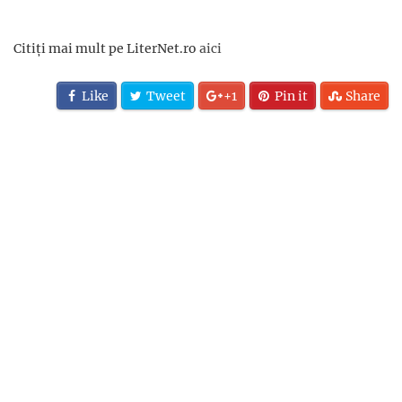
Citiți mai mult pe LiterNet.ro
aici
Like
Tweet
+1
Pin it
Share