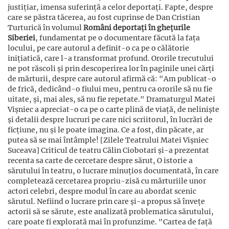
justițiar, imensa suferință a celor deportați. Fapte, despre
care se păstra tăcerea, au fost cuprinse de Dan Cristian
Turturică în volumul
Români deportați în ghețurile
Siberiei
, fundamentat pe o documentare făcută la fața
locului, pe care autorul a definit-o ca pe o călătorie
inițiatică, care l-a transformat profund. Ororile trecutului
ne pot răscoli și prin descoperirea lor în paginile unei cărți
de mărturii, despre care autorul afirmă că: "Am publicat-o
de frică, dedicând-o fiului meu, pentru ca ororile să nu fie
uitate, și, mai ales, să nu fie repetate." Dramaturgul Matei
Vișniec a apreciat-o ca pe o carte plină de viață, de neliniște
și detalii despre lucruri pe care nici scriitorul, în lucrări de
ficțiune, nu și le poate imagina. Ce a fost, din păcate, ar
putea să se mai întâmple! [Zilele Teatrului Matei Vișniec
Suceava] Criticul de teatru Călin Ciobotari și-a prezentat
recenta sa carte de cercetare despre sărut, O istorie a
sărutului în teatru, o lucrare minuțios documentată, în care
completează cercetarea propriu-zisă cu mărturiile unor
actori celebri, despre modul în care au abordat scenic
sărutul. Nefiind o lucrare prin care și-a propus să învețe
actorii să se sărute, este analizată problematica sărutului,
care poate fi explorată mai în profunzime. "Cartea de față