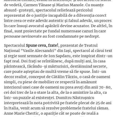
de vedetă, Carmen Tănase și Marius Manole. Cu nuanțe
absurd-grotești, spectacolul reliefează pericolul
reprezentat de o justiție incapabilă de a diferenția corect
între ceea ce este adevăr autentic și falsul adevăr, un proces
în care însuși avocatul apărării devine acuzator. De altfel, în
final, sunt proiectate pe fundal numeroase cazuri în care
persoane nevinovate au fost condamnate pe nedrept.
Spectacolul
Spune ceva, frate!
, prezentat de Teatrul
Național "Vasile Alecsandri" din Iași, spectacol al cărui text
și regie sunt semnate de Ion Sapdaru, este inspirat dintr-un
fapt real. Doi frați se reîntâlnesc, după mulți ani, în casa
părintească, făcându-și mărturisiri, destăinuind secrete,
care poate așteptau de multă vreme să fie spuse. Într-un
decor realist, conceput de Cătălin Târziu, o casă de oameni
simpli, cu piese de mobilier ce respectă în amănunt
interiorul unei case de oameni nu prea avuți din anii 70-80,
cei doi trec de la o stare la alta, de la o amintire la alta, ca
într-un puzzle al existenței. Dumitru Năstrușnicu
interpretează în nota potrivită pe fratele plecat de 25 de ani
în Italia, venit acum să rezolve problemele fratelui rămas.
Anne Marie Chertic, o apariție cât se poate de reală a