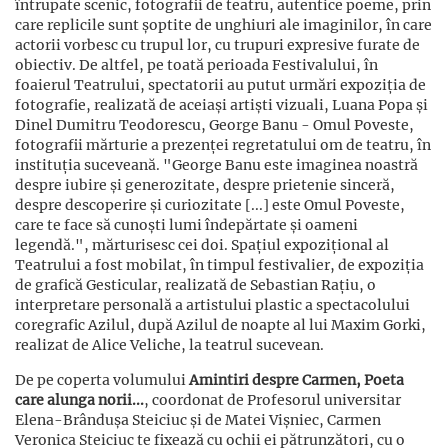
întrupate scenic, fotografii de teatru, autentice poeme, prin
care replicile sunt șoptite de unghiuri ale imaginilor, în care
actorii vorbesc cu trupul lor, cu trupuri expresive furate de
obiectiv. De altfel, pe toată perioada Festivalului, în
foaierul Teatrului, spectatorii au putut urmări expoziția de
fotografie, realizată de aceiași artiști vizuali, Luana Popa și
Dinel Dumitru Teodorescu, George Banu - Omul Poveste,
fotografii mărturie a prezenței regretatului om de teatru, în
instituția suceveană. "George Banu este imaginea noastră
despre iubire și generozitate, despre prietenie sinceră,
despre descoperire și curiozitate [...] este Omul Poveste,
care te face să cunoști lumi îndepărtate și oameni
legendă.", mărturisesc cei doi. Spațiul expozițional al
Teatrului a fost mobilat, în timpul festivalier, de expoziția
de grafică Gesticular, realizată de Sebastian Rațiu, o
interpretare personală a artistului plastic a spectacolului
coregrafic Azilul, după Azilul de noapte al lui Maxim Gorki,
realizat de Alice Veliche, la teatrul sucevean.
De pe coperta volumului
Amintiri despre Carmen, Poeta
care alunga norii...
, coordonat de Profesorul universitar
Elena-Brândușa Steiciuc și de Matei Vișniec, Carmen
Veronica Steiciuc te fixează cu ochii ei pătrunzători, cu o