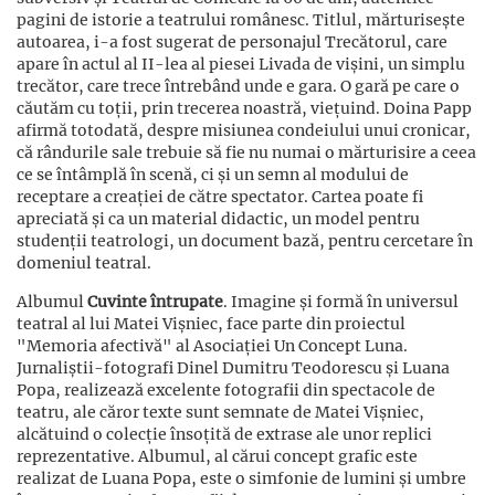
pagini de istorie a teatrului românesc. Titlul, mărturisește
autoarea, i-a fost sugerat de personajul Trecătorul, care
apare în actul al II-lea al piesei Livada de vișini, un simplu
trecător, care trece întrebând unde e gara. O gară pe care o
căutăm cu toții, prin trecerea noastră, viețuind. Doina Papp
afirmă totodată, despre misiunea condeiului unui cronicar,
că rândurile sale trebuie să fie nu numai o mărturisire a ceea
ce se întâmplă în scenă, ci și un semn al modului de
receptare a creației de către spectator. Cartea poate fi
apreciată și ca un material didactic, un model pentru
studenții teatrologi, un document bază, pentru cercetare în
domeniul teatral.
Albumul
Cuvinte întrupate
. Imagine și formă în universul
teatral al lui Matei Vișniec, face parte din proiectul
"Memoria afectivă" al Asociației Un Concept Luna.
Jurnaliștii-fotografi Dinel Dumitru Teodorescu și Luana
Popa, realizează excelente fotografii din spectacole de
teatru, ale căror texte sunt semnate de Matei Vișniec,
alcătuind o colecție însoțită de extrase ale unor replici
reprezentative. Albumul, al cărui concept grafic este
realizat de Luana Popa, este o simfonie de lumini și umbre