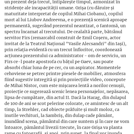
un prezent deja trecut, întipărește timpul, armonizat în
stridențe ale incapacității umane. Grișa (cu dăruire și
maturitate interpretat de copilul Mihai Ciobanu), copilul
mort al lui Liubov Andreevna, e o prezență scenică aproape
permanentă, sugerând prezentul neantizat, o fantomă, un
spectru încarnat al trecutului. De cealaltă parte, bătrânul
servitor Firs (remarcabil construit de Emil Coșeru, actor
invitat de la Teatrul Național "Vasile Alecsandri" din Iași),
prin relația evidentă cu un trecut înfloritor, coordonează
acțiunea prezentului ca administrator - om de serviciu, un
Firs ce-l poate apostrofa cu bățul pe Gaev, sau poate
absorbi chiar luna de pe cer, cu un aspirator. Momentele
cehoviene se petrec printre piesele de mobilier, atmosfera
fiind sugestiv intregită și prin proiecțiile video, concepute
de Mihai Nistor, cum este mișcarea lentă a norilor cenușii,
proiecție ce sugerează scenic lenea personajelor, nepăsarea,
lipsa de cumpătare, din actul II. Dacă la Harag, din dulapul
de 100 de ani se scot pelerine colorate, ce amintesc de un alt
timp, la Strehler, cad obiecte prăfuite și mult moloz, ca
inutile vechituri, la Sambriș, din dulap cade pământ,
inundând scena, pământul din care suntem și în care ne vom
întoarce, pământul livezii trecute, în care Grișa va planta
rame cu fotografii, și apoi, prin sunet, la final vor inunda