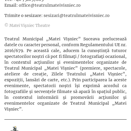
Email:
office@teatrulmateivisniec.ro
Trimite o sesizare:
sesizari@teatrulmateivisniec.ro
© Matei Vişniec Theatre
Teatrul Municipal „Matei Vișniec” Suceava prelucrează
datele cu caracter personal, conform Regulamentului UE nr.
2016/679. Pe această cale, aducem la cunoștință tuturor
spectatorilor noștri că pot fi filmaţi / fotografiaţi ocazional,
în contextul acţiunilor şi evenimentelor organizate de
Teatrul Municipal „Matei Vișniec” (premiere, spectacole,
ateliere de creație, Zilele Teatrului „Matei Vișniec”,
expoziții, lansări de carte, etc.). Prin participarea la aceste
evenimente, spectatorii noștri își exprimă acordul ca
fotografiile și secvențele filmate să apară în spațiul public,
în contextul informării și promovării acţiunilor şi
evenimentelor organizate de Teatrul Municipal „Matei
Vișniec”.