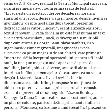
vișini de A. P. Cehov, realizat la Teatrul Municipal sucevean,
a cărui premieră a avut loc în prima seară de festival.
"Livada este un spectacol despre decăderea morală și
sfârșitul unei epoci, despre viață și moarte, despre învinși și
învingători, despre nostalgia după trecut, prezentul
dezrădăcinat și viitorul incert.", esențializează regizorul
textul cehovian. Livada de vișini nu este însă numai un text
cu o natură particulară, unică, ci divergentă și multiplă,
după cum afirma și George Banu. Slava Sambriș, cu o
ingenioasă viziune regizorală, imaginează Livada
suceveană ca pe un magazin de antichități, care primește
"marfă nouă" la începutul spectacolului, pentru a fi "sold
out", la final; un magazin unde apar zeci de piese de
mobilier, jucării, obiecte diverse, accesorii ale unui trecut
imprimat în ființa personajelor, de care acestea nu se pot
despărți. Materializarea livezii rezidă chiar în
dimensionarea amintirilor, transpuse în mulțimea de
obiecte cu puteri evocatoare, prin decorul alb-cenușiu,
excelent reprezentat de scenograful Răzvan Bordoș.
Scenografa Diana Nistor, realizatoarea costumelor, aduce
un plus de culoare, particularizând prin nuanțe liniile de
personaj. Montarea, ca fuziune a unui trecut încă prezent cu