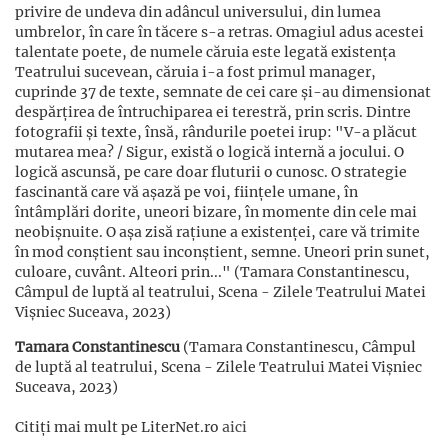
privire de undeva din adâncul universului, din lumea
umbrelor, în care în tăcere s-a retras. Omagiul adus acestei
talentate poete, de numele căruia este legată existența
Teatrului sucevean, căruia i-a fost primul manager,
cuprinde 37 de texte, semnate de cei care și-au dimensionat
despărțirea de întruchiparea ei terestră, prin scris. Dintre
fotografii și texte, însă, rândurile poetei irup: "V-a plăcut
mutarea mea? / Sigur, există o logică internă a jocului. O
logică ascunsă, pe care doar fluturii o cunosc. O strategie
fascinantă care vă așază pe voi, ființele umane, în
întâmplări dorite, uneori bizare, în momente din cele mai
neobișnuite. O așa zisă rațiune a existenței, care vă trimite
în mod conștient sau inconștient, semne. Uneori prin sunet,
culoare, cuvânt. Alteori prin..." (Tamara Constantinescu,
Câmpul de luptă al teatrului, Scena - Zilele Teatrului Matei
Vișniec Suceava, 2023)
Tamara Constantinescu
(Tamara Constantinescu, Câmpul
de luptă al teatrului, Scena - Zilele Teatrului Matei Vișniec
Suceava, 2023)
Citiți mai mult pe LiterNet.ro
aici