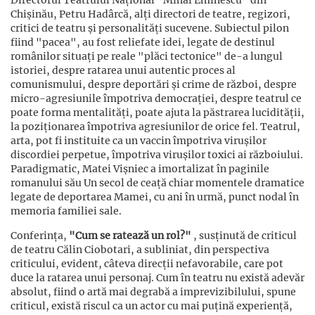
Chișinău, Petru Hadârcă, alți directori de teatre, regizori,
critici de teatru și personalități sucevene. Subiectul pilon
fiind "pacea", au fost reliefate idei, legate de destinul
românilor situați pe reale "plăci tectonice" de-a lungul
istoriei, despre ratarea unui autentic proces al
comunismului, despre deportări și crime de război, despre
micro-agresiunile împotriva democrației, despre teatrul ce
poate forma mentalități, poate ajuta la păstrarea lucidității,
la poziționarea împotriva agresiunilor de orice fel. Teatrul,
arta, pot fi instituite ca un vaccin împotriva virușilor
discordiei perpetue, împotriva virușilor toxici ai războiului.
Paradigmatic, Matei Vișniec a imortalizat în paginile
romanului său Un secol de ceață chiar momentele dramatice
legate de deportarea Mamei, cu ani în urmă, punct nodal în
memoria familiei sale.
Conferința,
"Cum se ratează un rol?"
, susținută de criticul
de teatru Călin Ciobotari, a subliniat, din perspectiva
criticului, evident, câteva direcții nefavorabile, care pot
duce la ratarea unui personaj. Cum în teatru nu există adevăr
absolut, fiind o artă mai degrabă a imprevizibilului, spune
criticul, există riscul ca un actor cu mai puțină experiență,