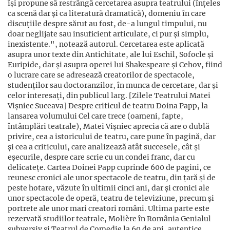
își propune să restrângă cercetarea asupra teatrului (înțeles
ca scenă dar și ca literatură dramatică), domeniu în care
discuțiile despre sărut au fost, de-a lungul timpului, nu
doar neglijate sau insuficient articulate, ci pur și simplu,
inexistente.", notează autorul. Cercetarea este aplicată
asupra unor texte din Antichitate, ale lui Eschil, Sofocle și
Euripide, dar și asupra operei lui Shakespeare și Cehov, fiind
o lucrare care se adresează creatorilor de spectacole,
studenților sau doctoranzilor, în munca de cercetare, dar și
celor interesați, din publicul larg. [Zilele Teatrului Matei
Vișniec Suceava] Despre criticul de teatru Doina Papp, la
lansarea volumului Cel care trece (oameni, fapte,
întâmplări teatrale), Matei Vișniec aprecia că are o dublă
privire, cea a istoricului de teatru, care pune în pagină, dar
și cea a criticului, care analizează atât succesele, cât și
eșecurile, despre care scrie cu un condei franc, dar cu
delicatețe. Cartea Doinei Papp cuprinde 600 de pagini, ce
reunesc cronici ale unor spectacole de teatru, din țară și de
peste hotare, văzute în ultimii cinci ani, dar și cronici ale
unor spectacole de operă, teatru de televiziune, precum și
portrete ale unor mari creatori români. Ultima parte este
rezervată studiilor teatrale, Molière în România Genialul
subversiv și Teatrul de Comedie la 60 de ani, autentice