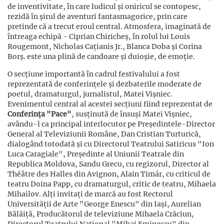
de inventivitate, în care ludicul și oniricul se contopesc,
rezidă în șirul de aventuri fantasmagorice, prin care
pretinde că a trecut eroul central. Atmosfera, imaginată de
întreaga echipă - Ciprian Chiricheș, în rolul lui Louis
Rougemont, Nicholas Cațianis Jr., Blanca Doba și Corina
Borș. este una plină de candoare și duioșie, de emoție.
O secțiune importantă în cadrul festivalului a fost
reprezentată de conferințele și dezbaterile moderate de
poetul, dramaturgul, jurnalistul, Matei Vișniec.
Evenimentul central al acestei secțiuni fiind reprezentat de
Conferința "Pace"
, susținută de însuși Matei Vișniec,
avându-l ca principal interlocutor pe Președintele-Director
General al Televiziunii Române, Dan Cristian Turturică,
dialogând totodată și cu Directorul Teatrului Satiricus "Ion
Luca Caragiale", Președinte al Uniunii Teatrale din
Republica Moldova, Sandu Grecu, cu regizorul, Director al
Théâtre des Halles din Avignon, Alain Timár, cu criticul de
teatru Doina Papp, cu dramaturgul, critic de teatru, Mihaela
Mihailov. Alți invitați de marcă au fost Rectorul
Universității de Arte "George Enescu" din Iași, Aurelian
Bălăiță, Producătorul de televiziune Mihaela Crăciun,
Directorul Teatrului Național "Mihai Eminescu" din