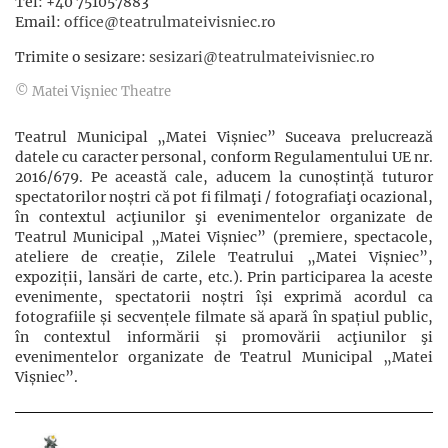
Tel: +40 751057883
Email:
office@teatrulmateivisniec.ro
Trimite o sesizare:
sesizari@teatrulmateivisniec.ro
© Matei Vişniec Theatre
Teatrul Municipal „Matei Vișniec” Suceava prelucrează
datele cu caracter personal, conform Regulamentului UE nr.
2016/679. Pe această cale, aducem la cunoștință tuturor
spectatorilor noștri că pot fi filmaţi / fotografiaţi ocazional,
în contextul acţiunilor şi evenimentelor organizate de
Teatrul Municipal „Matei Vișniec” (premiere, spectacole,
ateliere de creație, Zilele Teatrului „Matei Vișniec”,
expoziții, lansări de carte, etc.). Prin participarea la aceste
evenimente, spectatorii noștri își exprimă acordul ca
fotografiile și secvențele filmate să apară în spațiul public,
în contextul informării și promovării acţiunilor şi
evenimentelor organizate de Teatrul Municipal „Matei
Vișniec”.