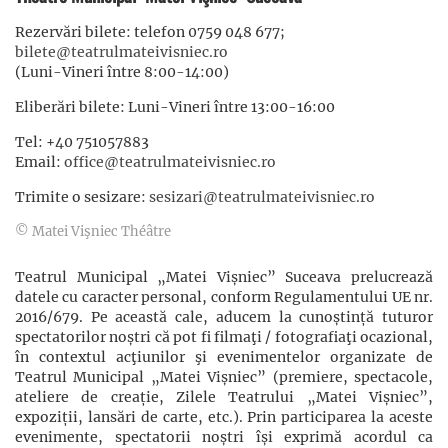
Rezervări bilete: telefon 0759 048 677;
bilete@teatrulmateivisniec.ro
(Luni-Vineri între 8:00-14:00)
Eliberări bilete: Luni-Vineri între 13:00-16:00
Tel: +40 751057883
Email:
office@teatrulmateivisniec.ro
Trimite o sesizare:
sesizari@teatrulmateivisniec.ro
© Matei Vişniec Théâtre
Teatrul Municipal „Matei Vișniec” Suceava prelucrează
datele cu caracter personal, conform Regulamentului UE nr.
2016/679. Pe această cale, aducem la cunoștință tuturor
spectatorilor noștri că pot fi filmaţi / fotografiaţi ocazional,
în contextul acţiunilor şi evenimentelor organizate de
Teatrul Municipal „Matei Vișniec” (premiere, spectacole,
ateliere de creație, Zilele Teatrului „Matei Vișniec”,
expoziții, lansări de carte, etc.). Prin participarea la aceste
evenimente, spectatorii noștri își exprimă acordul ca