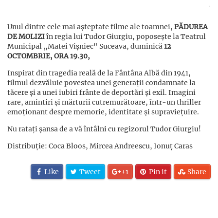
Unul dintre cele mai așteptate filme ale toamnei,
PĂDUREA
DE MOLIZI
în regia lui Tudor Giurgiu, poposește la Teatrul
Municipal „Matei Vișniec" Suceava, duminică
12
OCTOMBRIE, ORA 19.30,
Inspirat din tragedia reală de la Fântâna Albă din 1941,
filmul dezvăluie povestea unei generații condamnate la
tăcere și a unei iubiri frânte de deportări și exil. Imagini
rare, amintiri și mărturii cutremurătoare, într-un thriller
emoționant despre memorie, identitate și supraviețuire.
Nu ratați șansa de a vă întâlni cu regizorul Tudor Giurgiu!
Distribuție: Coca Bloos, Mircea Andreescu, Ionuț Caras
Like
Tweet
+1
Pin it
Share