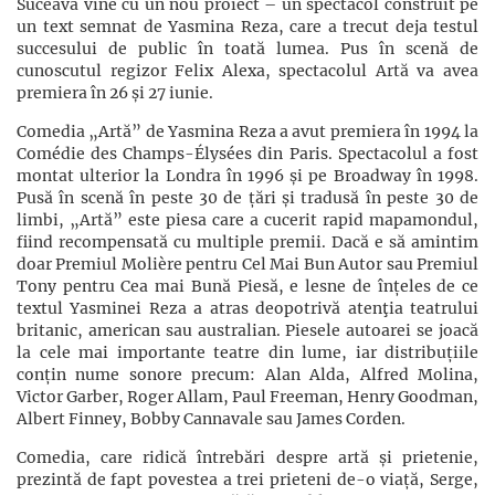
Suceava vine cu un nou proiect – un spectacol construit pe
un text semnat de Yasmina Reza, care a trecut deja testul
succesului de public în toată lumea. Pus în scenă de
cunoscutul regizor Felix Alexa, spectacolul Artă va avea
premiera în 26 și 27 iunie.
Comedia „Artă” de Yasmina Reza a avut premiera în 1994 la
Comédie des Champs-Élysées din Paris. Spectacolul a fost
montat ulterior la Londra în 1996 și pe Broadway în 1998.
Pusă în scenă în peste 30 de țări și tradusă în peste 30 de
limbi, „Artă” este piesa care a cucerit rapid mapamondul,
fiind recompensată cu multiple premii. Dacă e să amintim
doar Premiul Molière pentru Cel Mai Bun Autor sau Premiul
Tony pentru Cea mai Bună Piesă, e lesne de înțeles de ce
textul Yasminei Reza a atras deopotrivă atenţia teatrului
britanic, american sau australian. Piesele autoarei se joacă
la cele mai importante teatre din lume, iar distribuțiile
conțin nume sonore precum: Alan Alda, Alfred Molina,
Victor Garber, Roger Allam, Paul Freeman, Henry Goodman,
Albert Finney, Bobby Cannavale sau James Corden.
Comedia, care ridică întrebări despre artă și prietenie,
prezintă de fapt povestea a trei prieteni de-o viață, Serge,