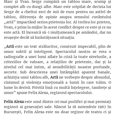
Marc și Yvan. Serge cumpără un tablou mare, scump și
complet alb cu dungi albe. Marc este oripilat de decizia lui
Serge de a cheltui zeci de mii de euro pentru un astfel de
tablou, diferența de opinie asupra sensului cuvântului
„artă” impactând serios prietenia lor. Al treilea lor prieten,
Yvan, e prins la mijloc în acest conflict despre ce este și ce nu
este artă. El încearcă să-i mulțumească pe amândoi, dar nu
reușește decât să înrăutățească situația.
„
Artă
este un text strălucitor, construit impecabil, plin de
umor subtil și inteligent. Spectacolul nostru se vrea o
radiografie a unei lumi aflate în criză la toate nivelurile, a
criteriilor de valoare, a relațiilor de prietenie, dar și la
nivelul cel mai intim, al sensibilității noastre profunde,
secrete. Sub descrierea unei întâmplări aparent banale,
achiziția unui tablou alb,
Artă
ne vorbește despre absurdul,
cinismul și violența emoțională a lumii în care trăim. O
lume în derivă. Privită însă cu multă înțelegere, tandrețe și
umor” spune Felix Alexa, regizorul spectacolului.
Felix Alexa
este unul dintre cei mai prolifici și mai premiați
regizori ai generației sale. Născut la 18 noiembrie 1967 în
București, Felix Alexa este nu doar regizor de teatru ci și