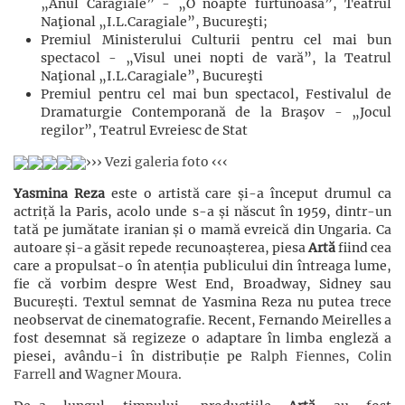
„Anul Caragiale” - „O noapte furtunoasă”, Teatrul
Naţional „I.L.Caragiale”, Bucureşti;
Premiul Ministerului Culturii pentru cel mai bun
spectacol - „Visul unei nopti de vară”, la Teatrul
Naţional „I.L.Caragiale”, Bucureşti
Premiul pentru cel mai bun spectacol, Festivalul de
Dramaturgie Contemporană de la Braşov - „Jocul
regilor”, Teatrul Evreiesc de Stat
››› Vezi galeria foto ‹‹‹
Yasmina Reza
este o artistă care și-a început drumul ca
actriță la Paris, acolo unde s-a și născut în 1959, dintr-un
tată pe jumătate iranian și o mamă evreică din Ungaria. Ca
autoare și-a găsit repede recunoașterea, piesa
Artă
fiind cea
care a propulsat-o în atenția publicului din întreaga lume,
fie că vorbim despre West End, Broadway, Sidney sau
București. Textul semnat de Yasmina Reza nu putea trece
neobservat de cinematografie. Recent, Fernando Meirelles a
fost desemnat să regizeze o adaptare în limba engleză a
piesei, avându-i în distribuție pe
Ralph Fiennes
,
Colin
Farrell
and
Wagner Moura
.