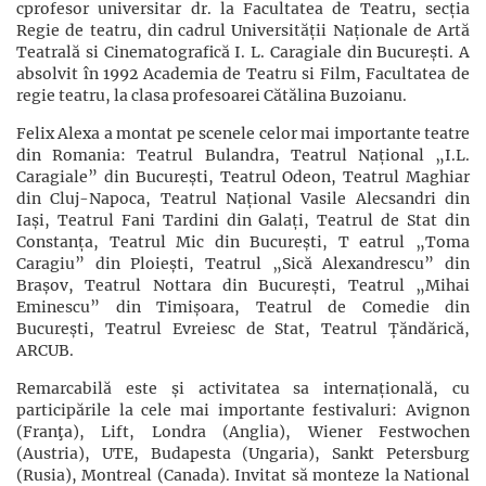
cprofesor universitar dr. la Facultatea de Teatru, secția
Regie de teatru, din cadrul Universității Naționale de Artă
Teatrală si Cinematografică I. L. Caragiale din București. A
absolvit în 1992 Academia de Teatru si Film, Facultatea de
regie teatru, la clasa profesoarei Cătălina Buzoianu.
Felix Alexa a montat pe scenele celor mai importante teatre
din Romania: Teatrul Bulandra, Teatrul Național „I.L.
Caragiale” din București, Teatrul Odeon, Teatrul Maghiar
din Cluj-Napoca, Teatrul Național Vasile Alecsandri din
Iași, Teatrul Fani Tardini din Galați, Teatrul de Stat din
Constanța, Teatrul Mic din București, T eatrul „Toma
Caragiu” din Ploiești, Teatrul „Sică Alexandrescu” din
Brașov, Teatrul Nottara din București, Teatrul „Mihai
Eminescu” din Timișoara, Teatrul de Comedie din
București, Teatrul Evreiesc de Stat, Teatrul Țăndărică,
ARCUB.
Remarcabilă este și activitatea sa internațională, cu
participările la cele mai importante festivaluri: Avignon
(Franţa), Lift, Londra (Anglia), Wiener Festwochen
(Austria), UTE, Budapesta (Ungaria), Sankt Petersburg
(Rusia), Montreal (Canada). Invitat să monteze la National