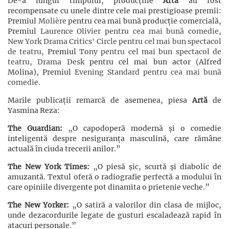
De-a lungul timpului, producțiile
Artă
au fost
recompensate cu unele dintre cele mai prestigioase premii:
Premiul
Molière
pentru cea mai bună producție comercială,
Premiul
Laurence Olivier pentru cea mai bună comedie
,
New York Drama Critics' Circle pentru cel mai bun spectacol
de teatru
, Premiul
Tony pentru cel mai bun spectacol de
teatru,
Drama Desk
pentru cel mai bun actor (Alfred
Molina), Premiul
Evening Standard pentru cea mai bună
comedie.
Marile publicații remarcă de asemenea, piesa
Artă
de
Yasmina Reza:
The Guardian:
„O capodoperă modernă și o comedie
inteligentă despre nesiguranța masculină, care rămâne
actuală în ciuda trecerii anilor.”
The New York Times:
„O piesă șic, scurtă și diabolic de
amuzantă. Textul oferă o radiografie perfectă a modului în
care opiniile divergente pot dinamita o prietenie veche.”
The New Yorker:
„O satiră a valorilor din clasa de mijloc,
unde dezacordurile legate de gusturi escaladează rapid în
atacuri personale.”