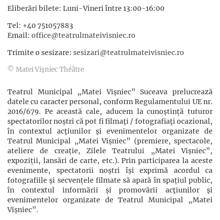
Eliberări bilete: Luni-Vineri între 13:00-16:00
Tel: +40 751057883
Email:
office@teatrulmateivisniec.ro
Trimite o sesizare:
sesizari@teatrulmateivisniec.ro
© Matei Vişniec Théâtre
Teatrul Municipal „Matei Vișniec” Suceava prelucrează
datele cu caracter personal, conform Regulamentului UE nr.
2016/679. Pe această cale, aducem la cunoștință tuturor
spectatorilor noștri că pot fi filmaţi / fotografiaţi ocazional,
în contextul acţiunilor şi evenimentelor organizate de
Teatrul Municipal „Matei Vișniec” (premiere, spectacole,
ateliere de creație, Zilele Teatrului „Matei Vișniec”,
expoziții, lansări de carte, etc.). Prin participarea la aceste
evenimente, spectatorii noștri își exprimă acordul ca
fotografiile și secvențele filmate să apară în spațiul public,
în contextul informării și promovării acţiunilor şi
evenimentelor organizate de Teatrul Municipal „Matei
Vișniec”.