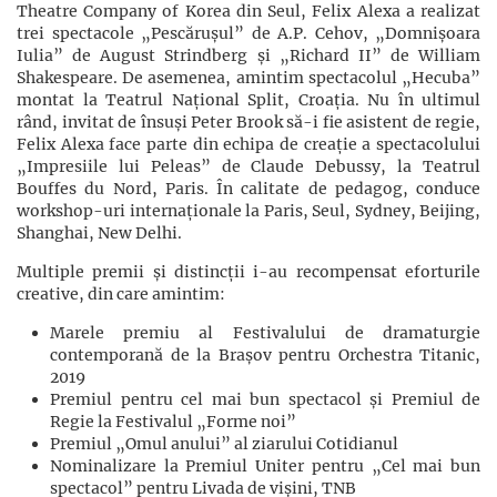
Theatre Company of Korea din Seul, Felix Alexa a realizat
trei spectacole „Pescărușul” de A.P. Cehov, „Domnișoara
Iulia” de August Strindberg și „Richard II” de William
Shakespeare. De asemenea, amintim spectacolul „Hecuba”
montat la Teatrul Național Split, Croația. Nu în ultimul
rând, invitat de însuși Peter Brook să-i fie asistent de regie,
Felix Alexa face parte din echipa de creație a spectacolului
„Impresiile lui Peleas” de Claude Debussy, la Teatrul
Bouffes du Nord, Paris. În calitate de pedagog, conduce
workshop-uri internaționale la Paris, Seul, Sydney, Beijing,
Shanghai, New Delhi.
Multiple premii și distincții i-au recompensat eforturile
creative, din care amintim:
Marele premiu al Festivalului de dramaturgie
contemporană de la Brașov pentru Orchestra Titanic,
2019
Premiul pentru cel mai bun spectacol și Premiul de
Regie la Festivalul „Forme noi”
Premiul „Omul anului” al ziarului Cotidianul
Nominalizare la Premiul Uniter pentru „Cel mai bun
spectacol” pentru Livada de vișini, TNB