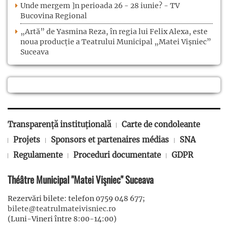
Unde mergem ]n perioada 26 - 28 iunie? - TV
Bucovina Regional
„Artă” de Yasmina Reza, în regia lui Felix Alexa, este
noua producție a Teatrului Municipal „Matei Vișniec”
Suceava
Transparență instituțională
Carte de condoleante
Projets
Sponsors et partenaires médias
SNA
Regulamente
Proceduri documentate
GDPR
Théâtre Municipal "Matei Vişniec" Suceava
Rezervări bilete: telefon 0759 048 677;
bilete@teatrulmateivisniec.ro
(Luni-Vineri între 8:00-14:00)