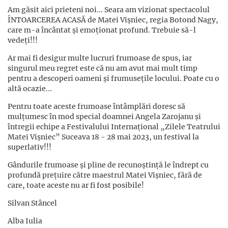
Am găsit aici prieteni noi... Seara am vizionat spectacolul
ÎNTOARCEREA ACASĂ de Matei Vișniec, regia Botond Nagy,
care m-a încântat și emoționat profund. Trebuie să-l
vedeți!!!
Ar mai fi desigur multe lucruri frumoase de spus, iar
singurul meu regret este că nu am avut mai mult timp
pentru a descoperi oameni și frumusețile locului. Poate cu o
altă ocazie...
Pentru toate aceste frumoase întâmplări doresc să
mulțumesc în mod special doamnei Angela Zarojanu și
întregii echipe a Festivalului Internațional „Zilele Teatrului
Matei Vișniec” Suceava 18 - 28 mai 2023, un festival la
superlativ!!!
Gândurile frumoase și pline de recunoștință le îndrept cu
profundă prețuire către maestrul Matei Vișniec, fără de
care, toate aceste nu ar fi fost posibile!
Silvan Stâncel
Alba Iulia