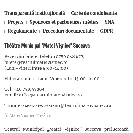
Transparență instituțională
Carte de condoleante
Projets
Sponsors et partenaires médias
SNA
Regulamente
Proceduri documentate
GDPR
Théâtre Municipal "Matei Vişniec" Suceava
Rezervări bilete: telefon 0759 048 677;
bilete@teatrulmateivisniec.ro
(Luni-Vineri între 8:00-14:00)
Eliberări bilete: Luni-Vineri între 13:00-16:00
Tel: +40 751057883
Email:
office@teatrulmateivisniec.ro
Trimite o sesizare:
sesizari@teatrulmateivisniec.ro
© Matei Vişniec Théâtre
Teatrul Municipal „Matei Vișniec” Suceava prelucrează