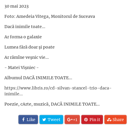
30 mai 2023
Foto: Amedeia Vitega, Monitorul de Suceava
Dacă inimile toate...
Ar forma o galaxie
Lumea fără doar şi poate
Ar rămîne veşnic vie...
- Matei Vișniec -
Albumul DACĂ INIMILE TOATE...
https://www.libris.ro/cd-silvan-stancel-trio-daca-
inimile...
Poezie, cArte, muzică, DACĂ INIMILE TOATE…
Like
Tweet
+1
Pin it
Share