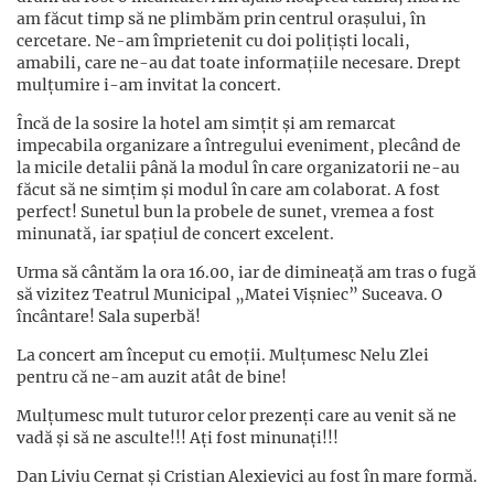
am făcut timp să ne plimbăm prin centrul orașului, în
cercetare. Ne-am împrietenit cu doi polițiști locali,
amabili, care ne-au dat toate informațiile necesare. Drept
mulțumire i-am invitat la concert.
Încă de la sosire la hotel am simțit și am remarcat
impecabila organizare a întregului eveniment, plecând de
la micile detalii până la modul în care organizatorii ne-au
făcut să ne simțim și modul în care am colaborat. A fost
perfect! Sunetul bun la probele de sunet, vremea a fost
minunată, iar spațiul de concert excelent.
Urma să cântăm la ora 16.00, iar de dimineață am tras o fugă
să vizitez Teatrul Municipal „Matei Vișniec” Suceava. O
încântare! Sala superbă!
La concert am început cu emoții. Mulțumesc Nelu Zlei
pentru că ne-am auzit atât de bine!
Mulțumesc mult tuturor celor prezenți care au venit să ne
vadă și să ne asculte!!! Ați fost minunați!!!
Dan Liviu Cernat și Cristian Alexievici au fost în mare formă.