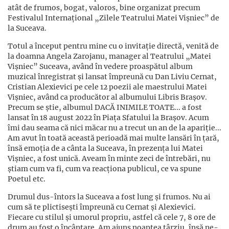
atât de frumos, bogat, valoros, bine organizat precum
Festivalul Internațional „Zilele Teatrului Matei Vișniec” de
la Suceava.
Totul a început pentru mine cu o invitație directă, venită de
la doamna Angela Zarojanu, manager al Teatrului „Matei
Vișniec” Suceava, având în vedere proaspătul album
muzical înregistrat și lansat împreună cu Dan Liviu Cernat,
Cristian Alexievici pe cele 12 poezii ale maestrului Matei
Vișniec, având ca producător al albumului Libris Brașov.
Precum se știe, albumul DACĂ INIMILE TOATE... a fost
lansat în 18 august 2022 în Piața Sfatului la Brașov. Acum
îmi dau seama că nici măcar nu a trecut un an de la apariție...
Am avut în toată această perioadă mai multe lansări în țară,
însă emoția de a cânta la Suceava, în prezența lui Matei
Vișniec, a fost unică. Aveam în minte zeci de întrebări, nu
știam cum va fi, cum va reacționa publicul, ce va spune
Poetul etc.
Drumul dus-întors la Suceava a fost lung și frumos. Nu ai
cum să te plictisești împreună cu Cernat și Alexievici.
Fiecare cu stilul și umorul propriu, astfel că cele 7, 8 ore de
drum au fost o încântare. Am ajuns noaptea târziu, însă ne-