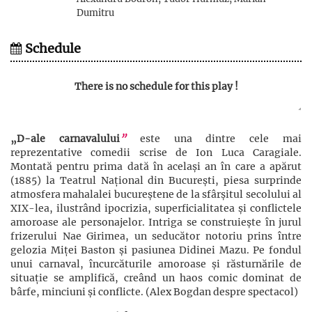
Dumitru
Schedule
There is no schedule for this play !
„D-ale carnavalului
”
este una dintre cele mai
reprezentative comedii scrise de Ion Luca Caragiale.
Montată pentru prima dată în același an în care a apărut
(1885) la Teatrul Național din București, piesa surprinde
atmosfera mahalalei bucureștene de la sfârșitul secolului al
XIX-lea, ilustrând ipocrizia, superficialitatea și conflictele
amoroase ale personajelor. Intriga se construiește în jurul
frizerului Nae Girimea, un seducător notoriu prins între
gelozia Miței Baston și pasiunea Didinei Mazu. Pe fondul
unui carnaval, încurcăturile amoroase și răsturnările de
situație se amplifică, creând un haos comic dominat de
bârfe, minciuni și conflicte. (Alex Bogdan despre spectacol)