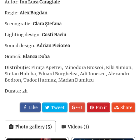
Autor:
Ion Luca Caragiale
Regie:
Alex Bogdan
Scenografie:
Clara Ștefana
Lighting design:
Costi Baciu
Sound design:
Adrian Piciorea
Grafică:
Blanca Doba
Distribuție:
Firuța Apetrei
,
Minodora Broscoi
,
Kiki Simion
,
Ștefan Huluba
,
Eduard Burghelea
,
Adi Ionescu
,
Alexandru
Bodron
,
Tudor Hurmuz
,
Marian Dumitru
Durata: 2h
Like
Tweet
+1
Pin it
Share
Photo gallery (5)
Videos (1)