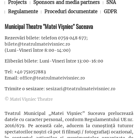
Projects
Sponsors and media partners
SNA
Regulamente
Proceduri documentate
GDPR
Municipal Theatre "Matei Vișniec" Suceava
Rezervări bilete: telefon 0759 048 677;
bilete@teatrulmateivisniec.ro
(Luni-Vineri între 8:00-14:00)
Eliberări bilete: Luni-Vineri între 13:00-16:00
Tel: +40 751057883
Email:
office@teatrulmateivisniec.ro
Trimite o sesizare:
sesizari@teatrulmateivisniec.ro
© Matei Vişniec Theatre
Teatrul Municipal „Matei Vișniec” Suceava prelucrează
datele cu caracter personal, conform Regulamentului UE nr.
2016/679. Pe această cale, aducem la cunoștință tuturor
spectatorilor noștri că pot fi filmaţi / fotografiaţi ocazional,
în contextul acţiunilor şi evenimentelor organizate de