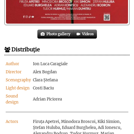
Photo gallery
Videos
Distribuție
Author
Ion Luca Caragiale
Director
Alex Bogdan
Scenography
Clara Ștefana
Light design
Costi Baciu
Sound
Adrian Piciorea
design
Actors
Firuța Apetrei, Minodora Broscoi, Kiki Simion,
Ștefan Huluba, Eduard Burghelea, Adi Ionescu,
Alexandru Bodron, Tudor Hurmuz, Marian