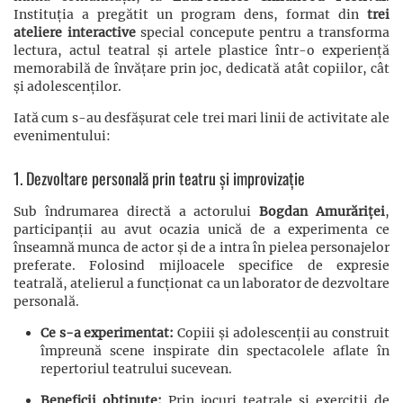
Instituția a pregătit un program dens, format din
trei
ateliere interactive
special concepute pentru a transforma
lectura, actul teatral și artele plastice într-o experiență
memorabilă de învățare prin joc, dedicată atât copiilor, cât
și adolescenților.
Iată cum s-au desfășurat cele trei mari linii de activitate ale
evenimentului:
1. Dezvoltare personală prin teatru și improvizație
Sub îndrumarea directă a actorului
Bogdan Amurăriței
,
participanții au avut ocazia unică de a experimenta ce
înseamnă munca de actor și de a intra în pielea personajelor
preferate. Folosind mijloacele specifice de expresie
teatrală, atelierul a funcționat ca un laborator de dezvoltare
personală.
Ce s-a experimentat:
Copiii și adolescenții au construit
împreună scene inspirate din spectacolele aflate în
repertoriul teatrului sucevean.
Beneficii obținute:
Prin jocuri teatrale și exerciții de