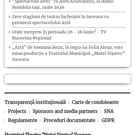
”Spectacolul artei” cu Alex Aciobăniței, la Radio
România Iași, iunie 2026
Zece stagiuni de teatru încheiate la Suceava cu
premiera spectacolului Artă
Unde mergem ]n perioada 26 - 28 iunie? - TV
Bucovina Regional
„Artă” de Yasmina Reza, în regia lui Felix Alexa, este
noua producție a Teatrului Municipal „Matei Vișniec”
Suceava
Transparență instituțională
Carte de condoleante
Projects
Sponsors and media partners
SNA
Regulamente
Proceduri documentate
GDPR
Municipal Theatre "Matei Vișniec" Suceava