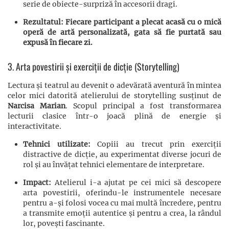
serie de obiecte-surpriză în accesorii dragi.
Rezultatul: Fiecare participant a plecat acasă cu o mică
operă de artă personalizată, gata să fie purtată sau
expusă în fiecare zi.
3. Arta povestirii și exerciții de dicție (Storytelling)
Lectura și teatrul au devenit o adevărată aventură în mintea
celor mici datorită atelierului de storytelling susținut de
Narcisa Marian
. Scopul principal a fost transformarea
lecturii clasice într-o joacă plină de energie și
interactivitate.
Tehnici utilizate:
Copiii au trecut prin exerciții
distractive de dicție, au experimentat diverse jocuri de
rol și au învățat tehnici elementare de interpretare.
Impact:
Atelierul i-a ajutat pe cei mici să descopere
arta povestirii, oferindu-le instrumentele necesare
pentru a-și folosi vocea cu mai multă încredere, pentru
a transmite emoții autentice și pentru a crea, la rândul
lor, povești fascinante.