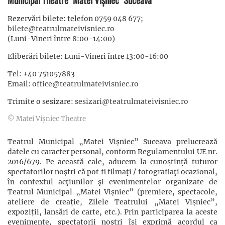
Rezervări bilete: telefon 0759 048 677;
bilete@teatrulmateivisniec.ro
(Luni-Vineri între 8:00-14:00)
Eliberări bilete: Luni-Vineri între 13:00-16:00
Tel: +40 751057883
Email:
office@teatrulmateivisniec.ro
Trimite o sesizare:
sesizari@teatrulmateivisniec.ro
© Matei Vişniec Theatre
Teatrul Municipal „Matei Vișniec” Suceava prelucrează
datele cu caracter personal, conform Regulamentului UE nr.
2016/679. Pe această cale, aducem la cunoștință tuturor
spectatorilor noștri că pot fi filmaţi / fotografiaţi ocazional,
în contextul acţiunilor şi evenimentelor organizate de
Teatrul Municipal „Matei Vișniec” (premiere, spectacole,
ateliere de creație, Zilele Teatrului „Matei Vișniec”,
expoziții, lansări de carte, etc.). Prin participarea la aceste
evenimente, spectatorii noștri își exprimă acordul ca