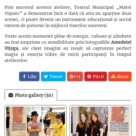
Prin succesul acestor ateliere, Teatrul Municipal „Matei
Vișniec” a demonstrat încă o dată că arta nu aparține doar
scenei, ci poate deveni un instrument educațional și social
extrem de puternic în mijlocul tinerilor suceveni.
Toate aceste momente pline de energie, culoare și zâmbete
au fost surprinse cu sensibilitate prin fotografiile
Amedeiei
Vițega
, ale cărei imagini au reușit să captureze perfect
magia și emoția trăite de micii participanți în timpul
atelierelor.
Like
Tweet
+1
Pin it
Share
Photo gallery (50)