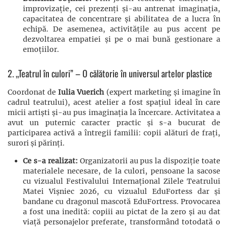
improvizație, cei prezenți și-au antrenat imaginația,
capacitatea de concentrare și abilitatea de a lucra în
echipă. De asemenea, activitățile au pus accent pe
dezvoltarea empatiei și pe o mai bună gestionare a
emoțiilor.
2. „Teatrul în culori” – O călătorie în universul artelor plastice
Coordonat de
Iulia Vuerich
(expert marketing și imagine în
cadrul teatrului), acest atelier a fost spațiul ideal în care
micii artiști și-au pus imaginația la încercare. Activitatea a
avut un puternic caracter practic și s-a bucurat de
participarea activă a întregii familii: copii alături de frați,
surori și părinți.
Ce s-a realizat:
Organizatorii au pus la dispoziție toate
materialele necesare, de la culori, pensoane la sacose
cu vizualul Festivalului Internațional Zilele Teatrului
Matei Vișniec 2026, cu vizualul EduFortess dar și
bandane cu dragonul mascotă EduFortress. Provocarea
a fost una inedită: copiii au pictat de la zero și au dat
viață personajelor preferate, transformând totodată o