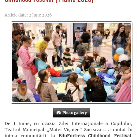
Article date: 2 June 2026
Photo gallery
De 1 Iunie, cu ocazia Zilei Internaționale a Copilului,
Teatrul Municipal „Matei Vișniec” Suceava s-a mutat în
inima comunității, la
EduFortress Childhood Festival
.