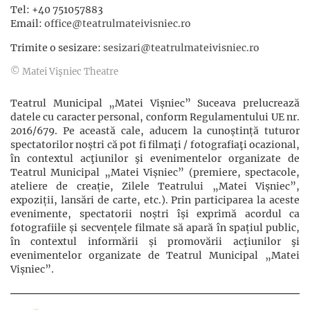
Tel: +40 751057883
Email:
office@teatrulmateivisniec.ro
Trimite o sesizare:
sesizari@teatrulmateivisniec.ro
© Matei Vişniec Theatre
Teatrul Municipal „Matei Vișniec” Suceava prelucrează
datele cu caracter personal, conform Regulamentului UE nr.
2016/679. Pe această cale, aducem la cunoștință tuturor
spectatorilor noștri că pot fi filmaţi / fotografiaţi ocazional,
în contextul acţiunilor şi evenimentelor organizate de
Teatrul Municipal „Matei Vișniec” (premiere, spectacole,
ateliere de creație, Zilele Teatrului „Matei Vișniec”,
expoziții, lansări de carte, etc.). Prin participarea la aceste
evenimente, spectatorii noștri își exprimă acordul ca
fotografiile și secvențele filmate să apară în spațiul public,
în contextul informării și promovării acţiunilor şi
evenimentelor organizate de Teatrul Municipal „Matei
Vișniec”.