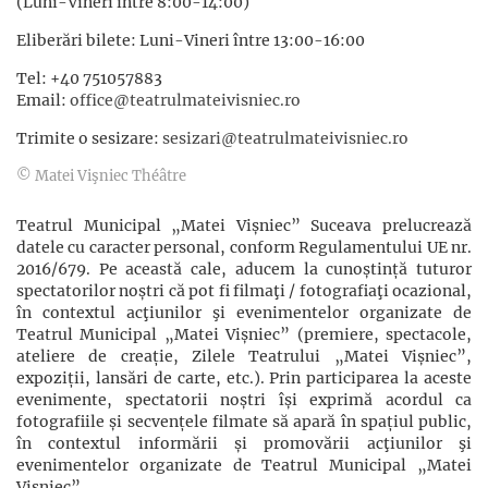
(Luni-Vineri între 8:00-14:00)
Eliberări bilete: Luni-Vineri între 13:00-16:00
Tel: +40 751057883
Email:
office@teatrulmateivisniec.ro
Trimite o sesizare:
sesizari@teatrulmateivisniec.ro
© Matei Vişniec Théâtre
Teatrul Municipal „Matei Vișniec” Suceava prelucrează
datele cu caracter personal, conform Regulamentului UE nr.
2016/679. Pe această cale, aducem la cunoștință tuturor
spectatorilor noștri că pot fi filmaţi / fotografiaţi ocazional,
în contextul acţiunilor şi evenimentelor organizate de
Teatrul Municipal „Matei Vișniec” (premiere, spectacole,
ateliere de creație, Zilele Teatrului „Matei Vișniec”,
expoziții, lansări de carte, etc.). Prin participarea la aceste
evenimente, spectatorii noștri își exprimă acordul ca
fotografiile și secvențele filmate să apară în spațiul public,
în contextul informării și promovării acţiunilor şi
evenimentelor organizate de Teatrul Municipal „Matei
Vișniec”.