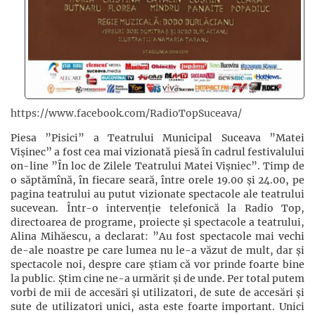
https://www.facebook.com/RadioTopSuceava/
Piesa ”Pisici” a Teatrului Municipal Suceava ”Matei
Vișinec” a fost cea mai vizionată piesă în cadrul festivalului
on-line ”În loc de Zilele Teatrului Matei Vișniec”. Timp de
o săptămînă, în fiecare seară, între orele 19.00 și 24.00, pe
pagina teatrului au putut vizionate spectacole ale teatrului
sucevean. Într-o intervenție telefonică la Radio Top,
directoarea de programe, proiecte și spectacole a teatrului,
Alina Mihăescu, a declarat: ”Au fost spectacole mai vechi
de-ale noastre pe care lumea nu le-a văzut de mult, dar și
spectacole noi, despre care știam că vor prinde foarte bine
la public. Știm cine ne-a urmărit și de unde. Per total putem
vorbi de mii de accesări și utilizatori, de sute de accesări și
sute de utilizatori unici, asta este foarte important. Unici