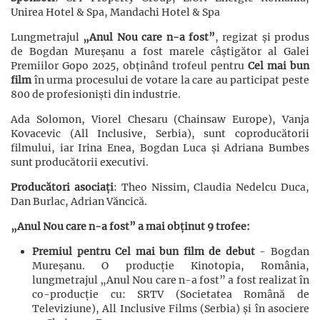
Unirea Hotel & Spa, Mandachi Hotel & Spa
Lungmetrajul
„Anul Nou care n-a fost”
, regizat și produs
de Bogdan Mureșanu a fost marele câștigător al Galei
Premiilor Gopo 2025, obținând trofeul pentru
Cel mai bun
film
în urma procesului de votare la care au participat peste
800 de profesioniști din industrie.
Ada Solomon, Viorel Chesaru (Chainsaw Europe), Vanja
Kovacevic (All Inclusive, Serbia), sunt coproducătorii
filmului, iar Irina Enea, Bogdan Luca și Adriana Bumbes
sunt producătorii executivi.
Producători asociați
: Theo Nissim, Claudia Nedelcu Duca,
Dan Burlac, Adrian Văncică.
„Anul Nou care n-a fost” a mai obținut 9 trofee:
Premiul pentru Cel mai bun film de debut
- Bogdan
Mureșanu. O producție Kinotopia, România,
lungmetrajul „Anul Nou care n-a fost” a fost realizat în
co-producție cu: SRTV (Societatea Română de
Televiziune), All Inclusive Films (Serbia) și în asociere