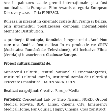
Are în palmares 22 de premii internaționale și a fost
nominalizat la European Film Awards categoria European
Discovery 2024 – Prix FIPRESCI.
Rulează în prezent în cinematografele din Franța și Belgia,
prin intermediul prestigioasei companii internaționale
Memento Distribution.
O producție
Kinotopia, România
, lungmetrajul
„Anul Nou
care n-a fost”
a fost realizat în co-producție cu:
SRTV
(Societatea Română de Televiziune)
,
All Inclusive Films
(Serbia) și în asociere cu
Chainsaw Europe
.
Proiect cultural finanțat de
:
Ministerul Culturii, Centrul Național al Cinematografiei,
Institutul Cultural Român, Institutul Român de Cultură și
Cercetare Umanistică, DACIN SARA, UCIN.
Realizat cu sprijinul
: Creative Europe Media
Parteneri:
Conceptual Lab by Theo Nissim, NORD, Grupul
Medical Provita, BDG, Liliac, Cinema City, Emergency
Medical Home, Fan Courier, Happy Cinema, Cros Construct.