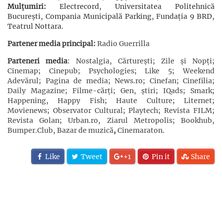
Mulțumiri:
Electrecord, Universitatea Politehnică
București, Compania Municipală Parking, Fundația 9 BRD,
Teatrul Nottara.
Partener media principal:
Radio Guerrilla
Parteneri media
:
Nostalgia
,
Cărturești
;
Zile și Nopți
;
Cinemap
;
Cinepub
;
Psychologies
;
Like 5
;
Weekend
Adevărul
;
Pagina de media
;
News.ro
;
Cinefan
;
Cinefilia
;
Daily Magazine
;
Filme-cărți
;
Gen, știri
;
IQads
;
Smark
;
Happening
,
Happy Fish
;
Haute Culture
;
Liternet
;
Movienews
;
Observator Cultural
;
Playtech
;
Revista FILM
;
Revista Golan
;
Urban.ro
,
Ziarul Metropolis
;
Bookhub
,
Bumper.Club
,
Bazar de muzică
,
Cinemaraton
.
Like
Tweet
+1
Pin it
Share