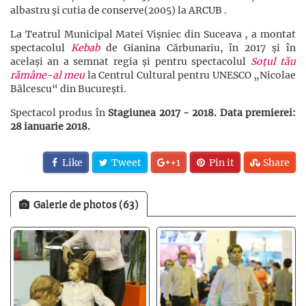
albastru și cutia de conserve(2005) la ARCUB .
La Teatrul Municipal Matei Vișniec din Suceava , a montat
spectacolul
Kebab
de Gianina Cărbunariu, în 2017 și în
același an a semnat regia și pentru spectacolul
Soțul tău
rămâne-al meu
la Centrul Cultural pentru UNESCO „Nicolae
Bălcescu“ din București.
Spectacol produs în
Stagiunea 2017 - 2018. Data premierei:
28 ianuarie 2018.
Like
Tweet
+1
Pin it
Share
Galerie de photos (63)