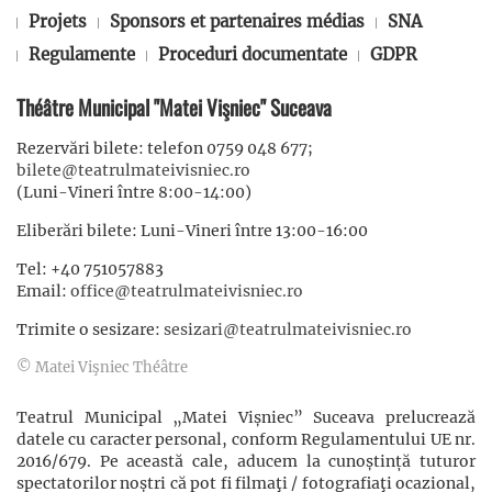
Projets
Sponsors et partenaires médias
SNA
Regulamente
Proceduri documentate
GDPR
Théâtre Municipal "Matei Vişniec" Suceava
Rezervări bilete: telefon 0759 048 677;
bilete@teatrulmateivisniec.ro
(Luni-Vineri între 8:00-14:00)
Eliberări bilete: Luni-Vineri între 13:00-16:00
Tel: +40 751057883
Email:
office@teatrulmateivisniec.ro
Trimite o sesizare:
sesizari@teatrulmateivisniec.ro
© Matei Vişniec Théâtre
Teatrul Municipal „Matei Vișniec” Suceava prelucrează
datele cu caracter personal, conform Regulamentului UE nr.
2016/679. Pe această cale, aducem la cunoștință tuturor
spectatorilor noștri că pot fi filmaţi / fotografiaţi ocazional,