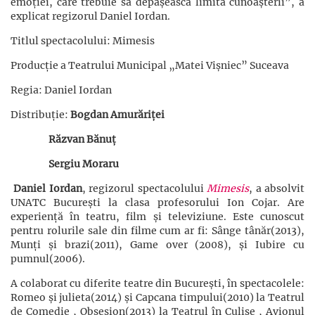
emoției, care trebuie să depășească limita cunoașterii”, a
explicat regizorul Daniel Iordan.
Titlul spectacolului: Mimesis
Producție a Teatrului Municipal „Matei Vișniec” Suceava
Regia:
Daniel Iordan
Distribuție:
Bogdan Amurăriței
Răzvan Bănuț
Sergiu Moraru
Daniel Iordan
, regizorul spectacolului
Mimesis
, a absolvit
UNATC București la clasa profesorului Ion Cojar. Are
experiență în teatru, film și televiziune. Este cunoscut
pentru rolurile sale din filme cum ar fi: Sânge tânăr(2013),
Munți și brazi(2011), Game over (2008), și Iubire cu
pumnul(2006).
A colaborat cu diferite teatre din București, în spectacolele:
Romeo și julieta(2014) și Capcana timpului(2010) la Teatrul
de Comedie , Obsesion(2013) la Teatrul în Culise , Avionul