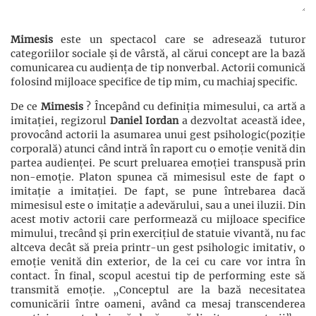
Mimesis
este un spectacol care se adresează tuturor
categoriilor sociale și de vârstă, al cărui concept are la bază
comunicarea cu audiența de tip nonverbal. Actorii comunică
folosind mijloace specifice de tip mim, cu machiaj specific.
De ce
Mimesis
? Începând cu definiția mimesului, ca artă a
imitației, regizorul
Daniel Iordan
a dezvoltat această idee,
provocând actorii la asumarea unui gest psihologic(poziție
corporală) atunci când intră în raport cu o emoție venită din
partea audienței. Pe scurt preluarea emoției transpusă prin
non-emoție. Platon spunea că mimesisul este de fapt o
imitație a imitației. De fapt, se pune întrebarea dacă
mimesisul este o imitație a adevărului, sau a unei iluzii. Din
acest motiv actorii care performează cu mijloace specifice
mimului, trecând și prin exercițiul de statuie vivantă, nu fac
altceva decât să preia printr-un gest psihologic imitativ, o
emoție venită din exterior, de la cei cu care vor intra în
contact. În final, scopul acestui tip de performing este să
transmită emoție. „Conceptul are la bază necesitatea
comunicării între oameni, având ca mesaj transcenderea