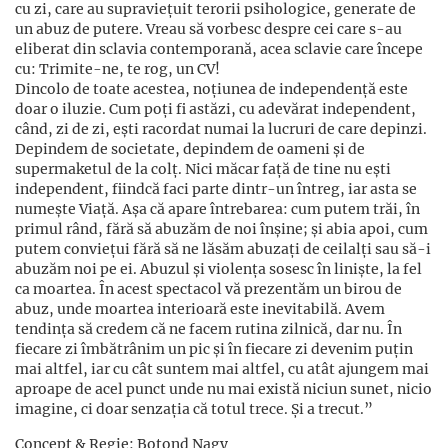
cu zi, care au supraviețuit terorii psihologice, generate de
un abuz de putere. Vreau să vorbesc despre cei care s-au
eliberat din sclavia contemporană, acea sclavie care începe
cu: Trimite-ne, te rog, un CV!
Dincolo de toate acestea, noțiunea de independență este
doar o iluzie. Cum poți fi astăzi, cu adevărat independent,
când, zi de zi, ești racordat numai la lucruri de care depinzi.
Depindem de societate, depindem de oameni și de
supermaketul de la colț. Nici măcar față de tine nu ești
independent, fiindcă faci parte dintr-un întreg, iar asta se
numește Viață. Așa că apare întrebarea: cum putem trăi, în
primul rând, fără să abuzăm de noi înșine; și abia apoi, cum
putem conviețui fără să ne lăsăm abuzați de ceilalți sau să-i
abuzăm noi pe ei. Abuzul și violența sosesc în liniște, la fel
ca moartea. În acest spectacol vă prezentăm un birou de
abuz, unde moartea interioară este inevitabilă. Avem
tendința să credem că ne facem rutina zilnică, dar nu. În
fiecare zi îmbătrânim un pic și în fiecare zi devenim puțin
mai altfel, iar cu cât suntem mai altfel, cu atât ajungem mai
aproape de acel punct unde nu mai există niciun sunet, nicio
imagine, ci doar senzația că totul trece. Și a trecut.”
Concept & Regie: Botond Nagy