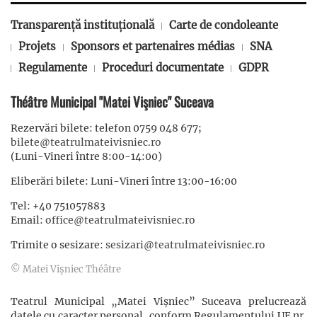
Transparență instituțională
Carte de condoleante
Projets
Sponsors et partenaires médias
SNA
Regulamente
Proceduri documentate
GDPR
Théâtre Municipal "Matei Vişniec" Suceava
Rezervări bilete: telefon 0759 048 677;
bilete@teatrulmateivisniec.ro
(Luni-Vineri între 8:00-14:00)
Eliberări bilete: Luni-Vineri între 13:00-16:00
Tel: +40 751057883
Email:
office@teatrulmateivisniec.ro
Trimite o sesizare:
sesizari@teatrulmateivisniec.ro
© Matei Vişniec Théâtre
Teatrul Municipal „Matei Vișniec” Suceava prelucrează
datele cu caracter personal, conform Regulamentului UE nr.