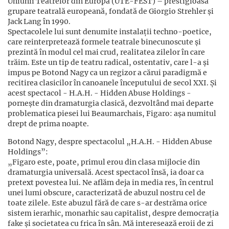
Uniunii Teatrelor din Europa (UTE-FEST) – prestigioasa
grupare teatrală europeană, fondată de Giorgio Strehler și
Jack Lang în 1990.
Spectacolele lui sunt denumite instalații techno-poetice,
care reinterpretează formele teatrale binecunoscute și
prezintă în modul cel mai crud, realitatea zilelor în care
trăim. Este un tip de teatru radical, ostentativ, care l-a și
impus pe Botond Nagy ca un regizor a cărui paradigmă e
recitirea clasicilor în canoanele începutului de secol XXI. Și
acest spectacol - H.A.H. - Hidden Abuse Holdings -
pornește din dramaturgia clasică, dezvoltând mai departe
problematica piesei lui Beaumarchais, Figaro: așa numitul
drept de prima noapte.
Botond Nagy, despre spectacolul „H.A.H. - Hidden Abuse
Holdings”:
„Figaro este, poate, primul erou din clasa mijlocie din
dramaturgia universală. Acest spectacol însă, ia doar ca
pretext povestea lui. Ne aflăm deja in media res, în centrul
unei lumi obscure, caracterizată de abuzul nostru cel de
toate zilele. Este abuzul fără de care s-ar destrăma orice
sistem ierarhic, monarhic sau capitalist, despre democrația
fake și societatea cu frica în sân. Mă interesează eroii de zi