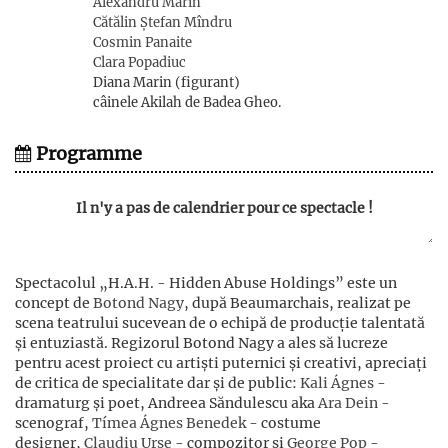
Alexandru Marin
Cătălin Ștefan Mîndru
Cosmin Panaite
Clara Popadiuc
Diana Marin (figurant)
câinele Akilah de Badea Gheo.
Programme
Il n'y a pas de calendrier pour ce spectacle !
Spectacolul „H.A.H. - Hidden Abuse Holdings” este un
concept de
Botond Nagy
, după Beaumarchais, realizat pe
scena teatrului sucevean de o echipă de producție talentată
și entuziastă. Regizorul Botond Nagy a ales să lucreze
pentru acest proiect cu artiști puternici și creativi, apreciați
de critica de specialitate dar și de public:
Kali Ágnes
-
dramaturg și poet, Andreea Săndulescu aka
Ara Dein
-
scenograf,
Tímea Ágnes Benedek
- costume
designer,
Claudiu Urse
- compozitor și
George Pop
-