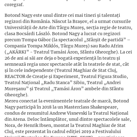
coregraf.
Botond Nagy este unul dintre cei mai tineri și talentați
regizori din România. Născut la Brașov, el a urmat cursurile
Universității de Arte din Târgu Mureș, secția regie de teatru,
clasa Bocsárdi László. Botond Nagy a lucrat cu regizori
precum Tompa Gábor (la spectacolul „Sfârșit de partidă” –
Compania Tompa Miklós, Târgu Mureș) sau Radu Afrim
(„AKÁRKI” - Teatrul Tamási Áron, Sfântu Gheorghe). La cei
26 de ani ai săi are deja o bogată experiență în teatru și
semnează regia unor spectacole atât în teatrele de stat, cât
și în cele independente (Teatrul Maghiar de Stat Cluj,
REACTOR de Creație și Experiment, Teatrul Figura Studio,
Teatrul Național „Radu Stanca” Sibiu, Teatrul „Andrei
Mureșanu” și Teatrul „Tamási Áron” ambele din Sfântu
Gheorghe).
Mereu conectat la evenimentele teatrale de marcă, Botond
Nagy participă în 2018 la un Masterclass Shakespeare,
condus de renumitul Andrew Visnevski la Teatrul Național
din Atena. Deloc întâmplător, unul dintre spectacolele sale,
Nora, de Henrik Ibsen, montat la Teatrul Maghiar de Stat
Cluj, este prezentat în cadrul ediției 2019 a Festivalului