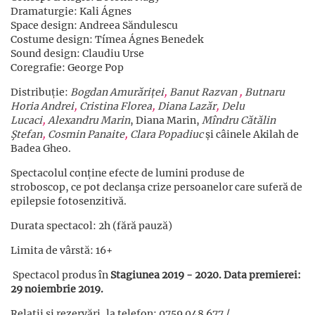
Dramaturgie: Kali Ágnes
Space design: Andreea Săndulescu
Costume design: Tímea Ágnes Benedek
Sound design: Claudiu Urse
Coregrafie: George Pop
Distribuție:
Bogdan Amurăriței
,
Banut Razvan
,
Butnaru
Horia Andrei
,
Cristina Florea
,
Diana Lazăr
,
Delu
Lucaci
,
Alexandru Marin
, Diana Marin,
Mîndru Cătălin
Ştefan
,
Cosmin Panaite
,
Clara Popadiuc
și câinele Akilah de
Badea Gheo.
Spectacolul conține efecte de lumini produse de
stroboscop, ce pot declanşa crize persoanelor care suferă de
epilepsie fotosenzitivă.
Durata spectacol: 2h (fără pauză)
Limita de vârstă: 16+
Spectacol produs în
Stagiunea 2019 - 2020. Data premierei:
29 noiembrie 2019.
Relații și rezervări, la telefon: 0759 048 677 /