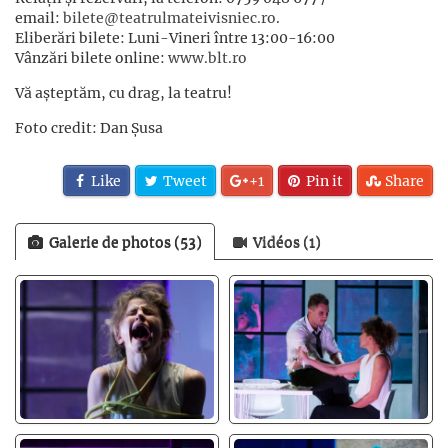
email:
bilete@teatrulmateivisniec.ro
.
Eliberări bilete: Luni-Vineri între 13:00-16:00
Vânzări bilete online:
www.blt.ro
Vă așteptăm, cu drag, la teatru!
Foto credit: Dan Șusa
Like
Tweet
+1
Pin it
Share
Galerie de photos (53)
Vidéos (1)