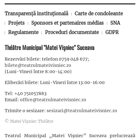
Transparență instituțională
Carte de condoleante
Projets
Sponsors et partenaires médias
SNA
Regulamente
Proceduri documentate
GDPR
Théâtre Municipal "Matei Vişniec" Suceava
Rezervări bilete: telefon 0759 048 677;
bilete@teatrulmateivisniec.ro
(Luni-Vineri între 8:00-14:00)
Eliberări bilete: Luni-Vineri între 13:00-16:00
Tel: +40 751057883
Email:
office@teatrulmateivisniec.ro
Trimite o sesizare:
sesizari@teatrulmateivisniec.ro
© Matei Vişniec Théâtre
Teatrul Municipal „Matei Vișniec” Suceava prelucrează