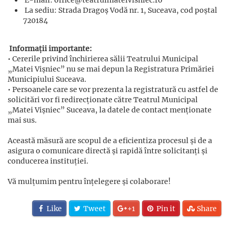
E-mail: office@teatrulmateivisniec.ro
La sediu: Strada Dragoș Vodă nr. 1, Suceava, cod poștal
720184
Informații importante:
• Cererile privind închirierea sălii Teatrului Municipal
„Matei Vișniec” nu se mai depun la Registratura Primăriei
Municipiului Suceava.
• Persoanele care se vor prezenta la registratură cu astfel de
solicitări vor fi redirecționate către Teatrul Municipal
„Matei Vișniec” Suceava, la datele de contact menționate
mai sus.
Această măsură are scopul de a eficientiza procesul și de a
asigura o comunicare directă și rapidă între solicitanți și
conducerea instituției.
Vă mulțumim pentru înțelegere și colaborare!
Like
Tweet
+1
Pin it
Share