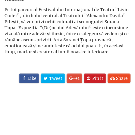
Pe tot parcursul Festivalului Internațional de Teatru ”Liviu
Ciulei”, din holul central al Teatrului ”Alexandru Davila”
Pitești, vă vor privi ochii colorați ai scenografei Sorana
Țopa. Expoziția ”(De)ochiul Adevărului” este o incursiune
vizuală între adevăr și iluzie, între ce alegem să vedem și ce
rămâne ascuns privirii. Arta Soranei Țopa provoacă,
emoționează și ne amintește că ochiul poate fi, în același
timp, martor și creator al lumii noastre interioare.
Like
Tweet
+1
Pin it
Share