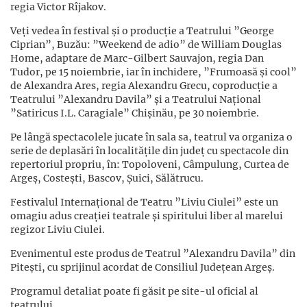
regia Victor Rîjakov.
Veți vedea în festival și o producție a Teatrului ”George
Ciprian”, Buzău: ”Weekend de adio” de William Douglas
Home, adaptare de Marc-Gilbert Sauvajon, regia Dan
Tudor, pe 15 noiembrie, iar în inchidere, ”Frumoasă și cool”
de Alexandra Ares, regia Alexandru Grecu, coproducție a
Teatrului ”Alexandru Davila” și a Teatrului Național
”Satiricus I.L. Caragiale” Chișinău, pe 30 noiembrie.
Pe lângă spectacolele jucate în sala sa, teatrul va organiza o
serie de deplasări în localitățile din județ cu spectacole din
repertoriul propriu, în: Topoloveni, Câmpulung, Curtea de
Argeș, Costești, Bascov, Șuici, Sălătrucu.
Festivalul Internațional de Teatru ”Liviu Ciulei” este un
omagiu adus creației teatrale și spiritului liber al marelui
regizor Liviu Ciulei.
Evenimentul este produs de Teatrul ”Alexandru Davila” din
Pitești, cu sprijinul acordat de Consiliul Județean Argeș.
Programul detaliat poate fi găsit pe site-ul oficial al
teatrului.