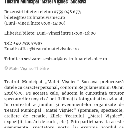
Théâtre Municipal "Matei Vişniec" Suceava
Rezervări bilete: telefon 0759 048 677;
bilete@teatrulmateivisniec.ro
(Luni-Vineri între 8:00-14:00)
Eliberări bilete: Luni-Vineri între 13:00-16:00
Tel: +40 751057883
Email:
office@teatrulmateivisniec.ro
Trimite o sesizare:
sesizari@teatrulmateivisniec.ro
© Matei Vişniec Théâtre
Teatrul Municipal „Matei Vișniec” Suceava prelucrează
datele cu caracter personal, conform Regulamentului UE nr.
2016/679. Pe această cale, aducem la cunoștință tuturor
spectatorilor noștri că pot fi filmaţi / fotografiaţi ocazional,
în contextul acţiunilor şi evenimentelor organizate de
Teatrul Municipal „Matei Vișniec” (premiere, spectacole,
ateliere de creație, Zilele Teatrului „Matei Vișniec”,
expoziții, lansări de carte, etc.). Prin participarea la aceste
evenimente, spectatorii noștri își exprimă acordul ca