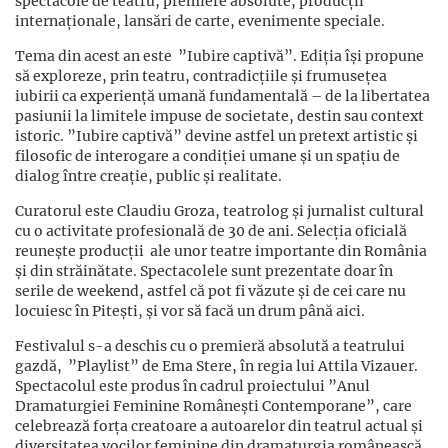
spectacole de teatru, premiere absolute, producții
internaționale, lansări de carte, evenimente speciale.
Tema din acest an este ”Iubire captivă”. Ediția își propune
să exploreze, prin teatru, contradicțiile și frumusețea
iubirii ca experiență umană fundamentală – de la libertatea
pasiunii la limitele impuse de societate, destin sau context
istoric. ”Iubire captivă” devine astfel un pretext artistic și
filosofic de interogare a condiției umane și un spațiu de
dialog între creație, public și realitate.
Curatorul este Claudiu Groza, teatrolog și jurnalist cultural
cu o activitate profesională de 30 de ani. Selecția oficială
reunește producții ale unor teatre importante din România
și din străinătate. Spectacolele sunt prezentate doar în
serile de weekend, astfel că pot fi văzute și de cei care nu
locuiesc în Pitești, și vor să facă un drum până aici.
Festivalul s-a deschis cu o premieră absolută a teatrului
gazdă, ”Playlist” de Ema Stere, în regia lui Attila Vizauer.
Spectacolul este produs în cadrul proiectului ”Anul
Dramaturgiei Feminine Românești Contemporane”, care
celebrează forța creatoare a autoarelor din teatrul actual și
diversitatea vocilor feminine din dramaturgia românească.