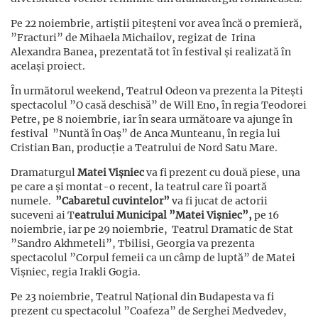
Pe 22 noiembrie, artiștii piteșteni vor avea încă o premieră,
”Fracturi” de Mihaela Michailov, regizat de Irina
Alexandra Banea, prezentată tot în festival și realizată în
același proiect.
În următorul weekend, Teatrul Odeon va prezenta la Pitești
spectacolul ”O casă deschisă” de Will Eno, în regia Teodorei
Petre, pe 8 noiembrie, iar în seara următoare va ajunge în
festival ”Nuntă în Oaș” de Anca Munteanu, în regia lui
Cristian Ban, producție a Teatrului de Nord Satu Mare.
Dramaturgul
Matei Vișniec
va fi prezent cu două piese, una
pe care a și montat-o recent, la teatrul care îi poartă
numele.
”Cabaretul cuvintelor”
va fi jucat de actorii
suceveni ai T
eatrului Municipal ”Matei Vișniec”,
pe 16
noiembrie, iar pe 29 noiembrie, Teatrul Dramatic de Stat
”Sandro Akhmeteli”, Tbilisi, Georgia va prezenta
spectacolul ”Corpul femeii ca un câmp de luptă” de Matei
Vișniec, regia Irakli Gogia.
Pe 23 noiembrie, Teatrul Național din Budapesta va fi
prezent cu spectacolul ”Coafeza” de Serghei Medvedev,