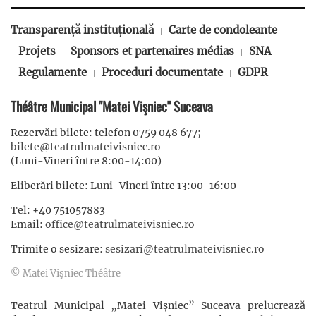
Transparență instituțională
Carte de condoleante
Projets
Sponsors et partenaires médias
SNA
Regulamente
Proceduri documentate
GDPR
Théâtre Municipal "Matei Vişniec" Suceava
Rezervări bilete: telefon 0759 048 677;
bilete@teatrulmateivisniec.ro
(Luni-Vineri între 8:00-14:00)
Eliberări bilete: Luni-Vineri între 13:00-16:00
Tel: +40 751057883
Email:
office@teatrulmateivisniec.ro
Trimite o sesizare:
sesizari@teatrulmateivisniec.ro
© Matei Vişniec Théâtre
Teatrul Municipal „Matei Vișniec” Suceava prelucrează