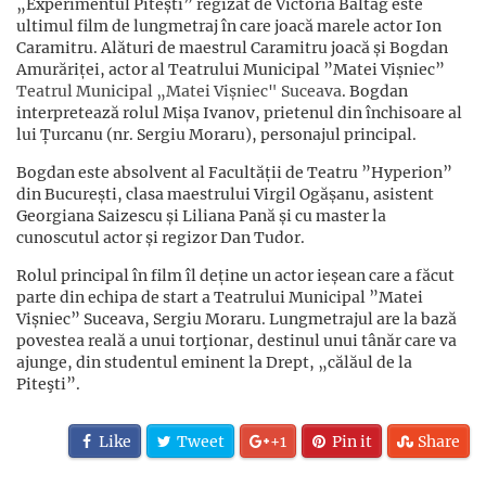
„Experimentul Pitești” regizat de Victoria Baltag este
ultimul film de lungmetraj în care joacă marele actor Ion
Caramitru. Alături de maestrul Caramitru joacă și Bogdan
Amurăriței, actor al Teatrului Municipal ”Matei Vișniec”
Teatrul Municipal „Matei Vișniec" Suceava
. Bogdan
interpretează rolul Mișa Ivanov, prietenul din închisoare al
lui Țurcanu (nr. Sergiu Moraru), personajul principal.
Bogdan este absolvent al Facultății de Teatru ”Hyperion”
din București, clasa maestrului Virgil Ogășanu, asistent
Georgiana Saizescu și Liliana Pană și cu master la
cunoscutul actor și regizor Dan Tudor.
Rolul principal în film îl deține un actor ieșean care a făcut
parte din echipa de start a Teatrului Municipal ”Matei
Vișniec” Suceava, Sergiu Moraru. Lungmetrajul are la bază
povestea reală a unui torţionar, destinul unui tânăr care va
ajunge, din studentul eminent la Drept, „călăul de la
Piteşti”.
Like
Tweet
+1
Pin it
Share