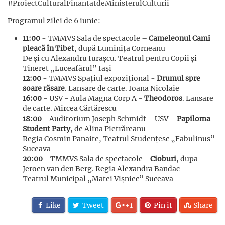
#ProiectCulturalFinantatdeMinisterulCulturii
Programul zilei de 6 iunie:
11:00
- TMMVS Sala de spectacole –
Cameleonul Cami
pleacă în Tibet
, după Luminița Corneanu
De și cu Alexandru Iurașcu. Teatrul pentru Copii și
Tineret „Luceafărul” Iași
12:00
- TMMVS Spațiul expozițional -
Drumul spre
soare răsare
. Lansare de carte. Ioana Nicolaie
16:00
- USV - Aula Magna Corp A -
Theodoros
. Lansare
de carte. Mircea Cărtărescu
18:00
- Auditorium Joseph Schmidt – USV –
Papiloma
Student Party
, de Alina Pietrăreanu
Regia Cosmin Panaite, Teatrul Studențesc „Fabulinus”
Suceava
20:00
- TMMVS Sala de spectacole -
Cioburi
, dupa
Jeroen van den Berg. Regia Alexandra Bandac
Teatrul Municipal „Matei Vișniec” Suceava
Like
Tweet
+1
Pin it
Share