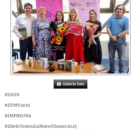
Galerie foto
#DAY8
#ZTMV2025
#IMPREUNA
#ZileleTeatruluiMateiVisniec2025