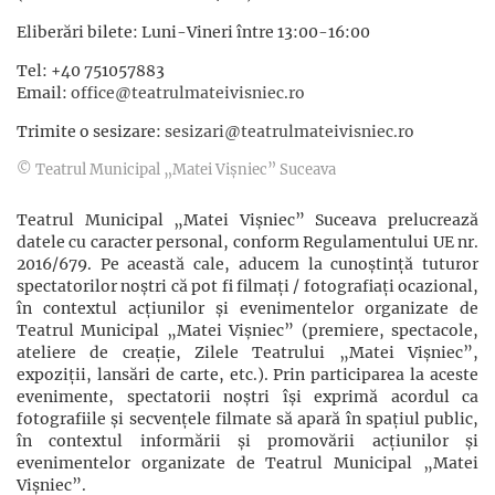
Eliberări bilete: Luni-Vineri între 13:00-16:00
Tel: +40 751057883
Email:
office@teatrulmateivisniec.ro
Trimite o sesizare:
sesizari@teatrulmateivisniec.ro
© Teatrul Municipal „Matei Vișniec” Suceava
Teatrul Municipal „Matei Vișniec” Suceava prelucrează
datele cu caracter personal, conform Regulamentului UE nr.
2016/679. Pe această cale, aducem la cunoștință tuturor
spectatorilor noștri că pot fi filmaţi / fotografiaţi ocazional,
în contextul acţiunilor şi evenimentelor organizate de
Teatrul Municipal „Matei Vișniec” (premiere, spectacole,
ateliere de creație, Zilele Teatrului „Matei Vișniec”,
expoziții, lansări de carte, etc.). Prin participarea la aceste
evenimente, spectatorii noștri își exprimă acordul ca
fotografiile și secvențele filmate să apară în spațiul public,
în contextul informării și promovării acţiunilor şi
evenimentelor organizate de Teatrul Municipal „Matei
Vișniec”.