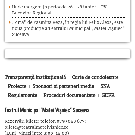
Unde mergem ]n perioada 26 - 28 iunie? - TV
Bucovina Regional
„Artă” de Yasmina Reza, în regia lui Felix Alexa, este
noua producție a Teatrului Municipal „Matei Vișniec”
Suceava
Transparență instituțională
Carte de condoleante
Proiecte
Sponsori și parteneri media
SNA
Regulamente
Proceduri documentate
GDPR
Teatrul Municipal "Matei Vișniec" Suceava
Rezervări bilete: telefon 0759 048 677;
bilete@teatrulmateivisniec.ro
(Luni-Vineri între 8:00-14:00)