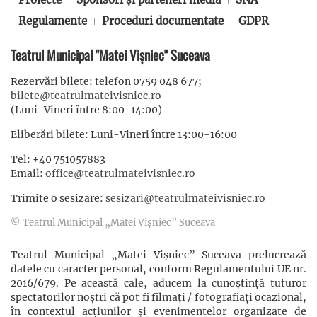
Regulamente
Proceduri documentate
GDPR
Teatrul Municipal "Matei Vișniec" Suceava
Rezervări bilete: telefon 0759 048 677;
bilete@teatrulmateivisniec.ro
(Luni-Vineri între 8:00-14:00)
Eliberări bilete: Luni-Vineri între 13:00-16:00
Tel: +40 751057883
Email:
office@teatrulmateivisniec.ro
Trimite o sesizare:
sesizari@teatrulmateivisniec.ro
© Teatrul Municipal „Matei Vișniec” Suceava
Teatrul Municipal „Matei Vișniec” Suceava prelucrează
datele cu caracter personal, conform Regulamentului UE nr.
2016/679. Pe această cale, aducem la cunoștință tuturor
spectatorilor noștri că pot fi filmaţi / fotografiaţi ocazional,
în contextul acţiunilor şi evenimentelor organizate de