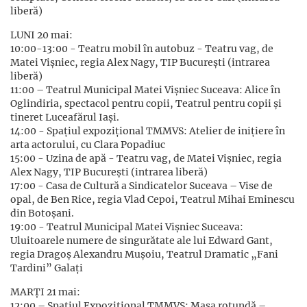
liberă)
LUNI 20 mai:
10:00-13:00 - Teatru mobil în autobuz - Teatru vag, de
Matei Vişniec, regia Alex Nagy, TIP Bucureşti (intrarea
liberă)
11:00 – Teatrul Municipal Matei Vişniec Suceava: Alice în
Oglindiria, spectacol pentru copii, Teatrul pentru copii și
tineret Luceafărul Iaşi.
14:00 - Spațiul expoziţional TMMVS: Atelier de inițiere în
arta actorului, cu Clara Popadiuc
15:00 - Uzina de apă - Teatru vag, de Matei Vișniec, regia
Alex Nagy, TIP Bucureşti (intrarea liberă)
17:00 - Casa de Cultură a Sindicatelor Suceava – Vise de
opal, de Ben Rice, regia Vlad Cepoi, Teatrul Mihai Eminescu
din Botoşani.
19:00 - Teatrul Municipal Matei Vişniec Suceava:
Uluitoarele numere de singurătate ale lui Edward Gant,
regia Dragoș Alexandru Mușoiu, Teatrul Dramatic „Fani
Tardini” Galați
MARȚI 21 mai:
12:00 – Spațiul Expozițional TMMVS: Masa rotundă –