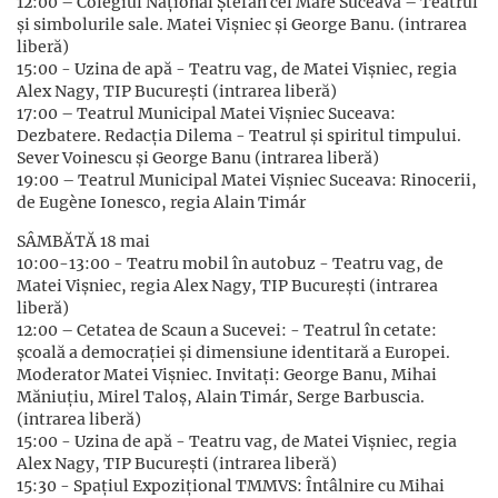
12:00 – Colegiul Naţional Ștefan cel Mare Suceava – Teatrul
şi simbolurile sale. Matei Vişniec şi George Banu. (intrarea
liberă)
15:00 - Uzina de apă - Teatru vag, de Matei Vişniec, regia
Alex Nagy, TIP Bucureşti (intrarea liberă)
17:00 – Teatrul Municipal Matei Vişniec Suceava:
Dezbatere. Redacţia Dilema - Teatrul şi spiritul timpului.
Sever Voinescu şi George Banu (intrarea liberă)
19:00 – Teatrul Municipal Matei Vişniec Suceava: Rinocerii,
de Eugène Ionesco, regia Alain Timár
SÂMBĂTĂ 18 mai
10:00-13:00 - Teatru mobil în autobuz - Teatru vag, de
Matei Vişniec, regia Alex Nagy, TIP Bucureşti (intrarea
liberă)
12:00 – Cetatea de Scaun a Sucevei: - Teatrul în cetate:
şcoală a democraţiei şi dimensiune identitară a Europei.
Moderator Matei Vișniec. Invitați: George Banu, Mihai
Măniuțiu, Mirel Taloș, Alain Timár, Serge Barbuscia.
(intrarea liberă)
15:00 - Uzina de apă - Teatru vag, de Matei Vişniec, regia
Alex Nagy, TIP Bucureşti (intrarea liberă)
15:30 - Spațiul Expoziţional TMMVS: Întâlnire cu Mihai