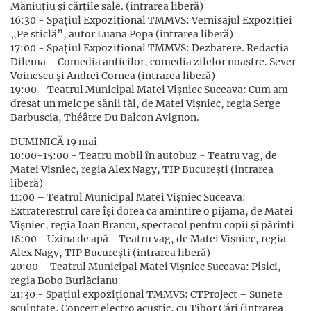
Măniuțiu şi cărţile sale. (intrarea liberă)
16:30 - Spațiul Expoziţional TMMVS: Vernisajul Expoziției
„Pe sticlă”, autor Luana Popa (intrarea liberă)
17:00 - Spațiul Expoziţional TMMVS: Dezbatere. Redacţia
Dilema – Comedia anticilor, comedia zilelor noastre. Sever
Voinescu şi Andrei Cornea (intrarea liberă)
19:00 - Teatrul Municipal Matei Vişniec Suceava: Cum am
dresat un melc pe sânii tăi, de Matei Vișniec, regia Serge
Barbuscia, Théâtre Du Balcon Avignon.
DUMINICĂ 19 mai
10:00-15:00 - Teatru mobil în autobuz - Teatru vag, de
Matei Vişniec, regia Alex Nagy, TIP Bucureşti (intrarea
liberă)
11:00 – Teatrul Municipal Matei Vişniec Suceava:
Extraterestrul care îşi dorea ca amintire o pijama, de Matei
Vișniec, regia Ioan Brancu, spectacol pentru copii și părinți
18:00 - Uzina de apă - Teatru vag, de Matei Vişniec, regia
Alex Nagy, TIP Bucureşti (intrarea liberă)
20:00 – Teatrul Municipal Matei Vişniec Suceava: Pisici,
regia Bobo Burlăcianu
21:30 - Spaţiul expoziţional TMMVS: CTProject – Sunete
sculptate, Concert electro acustic, cu Tibor Cári (intrarea