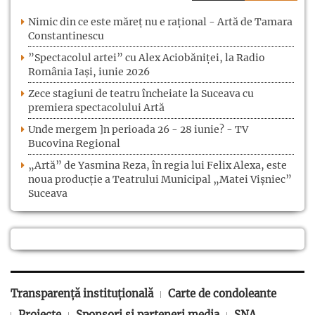
Nimic din ce este măreț nu e rațional - Artă de Tamara
Constantinescu
”Spectacolul artei” cu Alex Aciobăniței, la Radio
România Iași, iunie 2026
Zece stagiuni de teatru încheiate la Suceava cu
premiera spectacolului Artă
Unde mergem ]n perioada 26 - 28 iunie? - TV
Bucovina Regional
„Artă” de Yasmina Reza, în regia lui Felix Alexa, este
noua producție a Teatrului Municipal „Matei Vișniec”
Suceava
Transparență instituțională
Carte de condoleante
Proiecte
Sponsori și parteneri media
SNA