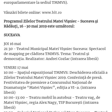
europarlamentare la sediul TMMVS).
Vânzări bilete online:
www.blt.ro
Programul Zilelor Teatrului Matei Vișniec - Suceava și
Rădăuți, 16 -30 mai 2019 este următorul:
SUCEAVA
JOI 16 mai
21:30 - Teatrul Municipal Matei Vişniec Suceava: Spectacol
de mapping pe clădirea TMMVS. Tema: Teatrul şi
democraţia. Realizator: Andrei Cozlac (intrarea liberă)
VINERI 17 mai
10:00 – Spațiul expoziţional TMMVS: Deschiderea oficială a
Zilelor Teatrului Matei Vişniec 2019. Conferinţă de presă.
Festivitatea de premiere a Concursului Naţional de
Dramaturgie “Matei Vişniec”, ediţia a VI-a. (intrarea
liberă)
10:00-13:00 – Teatru mobil în autobuz - Teatru vag, de
Matei Vişniec, regia Alex Nagy, TIP Bucureşti (intrarea
liberă)