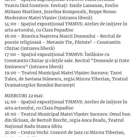
Teatru fără frontiere. Invitaţi: Emile Lansman, Evelio
Miñano Martínez, Jozefina Komporaly, Beppe Rosso.
Moderator Matei Vișniec (intrarea liberă)
14:00 - Spațiul expoziţional TMMVS: Atelier de inițiere în
arta actorului, cu Clara Popadiuc
16:00 – Biserica Nașterea Maicii Domnului - Recital de
poezie religioasă – Metanie Tie, Părinte! – Constantin
Chiriac (intrarea liberă)
17:00 – Spațiul expoziţional TMMVS: Întâlnire cu
Constantin Chiriac și cărțile sale. Recital “Domnule și frate
Eminescu“ (intrarea liberă)
19:00 – Teatrul Municipal Matei Vişniec Suceava: Tarot
Tales, de Saviana Stănescu, regia Mircea Tiberian, Teatrul
Dramaturgilor Români București
MIERCURI 22 mai:
14:00 - Spațiul expoziţional TMMVS: Atelier de inițiere în
arta actorului, cu Clara Popadiuc
18:00 - Teatrul Municipal Matei Vişniec Suceava: Omul bun
din Sîciuan, de Bertolt Brecht, regia Anca Bradu, Teatrul
Național Radu Stanca Sibiu
21:00 – Centru Vechi: Concert de Jazz cu Mircea Tiberian,