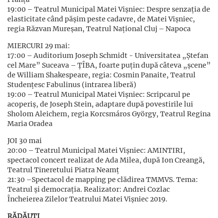
19:00 – Teatrul Municipal Matei Vişniec: Despre senzația de
elasticitate când pășim peste cadavre, de Matei Vișniec,
regia Răzvan Mureșan, Teatrul Naţional Cluj – Napoca
MIERCURI 29 mai:
17:00 – Auditorium Joseph Schmidt - Universitatea „Ștefan
cel Mare” Suceava – ȚÎBA, foarte puțin după câteva „șcene”
de William Shakespeare, regia: Cosmin Panaite, Teatrul
Studențesc Fabulinus (intrarea liberă)
19:00 – Teatrul Municipal Matei Vişniec: Scripcarul pe
acoperiș, de Joseph Stein, adaptare după povestirile lui
Sholom Aleichem, regia Korcsmáros György, Teatrul Regina
Maria Oradea
JOI 30 mai
20:00 – Teatrul Municipal Matei Vişniec: AMINTIRI,
spectacol concert realizat de Ada Milea, după Ion Creangă,
Teatrul Tineretului Piatra Neamţ
21:30 –Spectacol de mapping pe clădirea TMMVS. Tema:
Teatrul şi democraţia. Realizator: Andrei Cozlac
Încheierea Zilelor Teatrului Matei Vișniec 2019.
RĂDĂUȚI