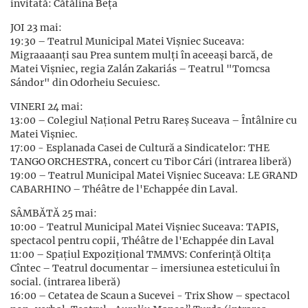
invitată: Cătălina Beța
JOI 23 mai:
19:30 – Teatrul Municipal Matei Vişniec Suceava:
Migraaaanți sau Prea suntem mulți în aceeași barcă, de
Matei Vișniec, regia Zalán Zakariás – Teatrul "Tomcsa
Sándor" din Odorheiu Secuiesc.
VINERI 24 mai:
13:00 – Colegiul Naţional Petru Rareș Suceava – Întâlnire cu
Matei Vișniec.
17:00 - Esplanada Casei de Cultură a Sindicatelor: THE
TANGO ORCHESTRA, concert cu Tibor Cári (intrarea liberă)
19:00 – Teatrul Municipal Matei Vişniec Suceava: LE GRAND
CABARHINO – Théâtre de l'Echappée din Laval.
SÂMBĂTĂ 25 mai:
10:00 - Teatrul Municipal Matei Vişniec Suceava: TAPIS,
spectacol pentru copii, Théâtre de l'Echappée din Laval
11:00 – Spațiul Expoziţional TMMVS: Conferință Oltița
Cîntec – Teatrul documentar – imersiunea esteticului în
social. (intrarea liberă)
16:00 – Cetatea de Scaun a Sucevei - Trix Show – spectacol