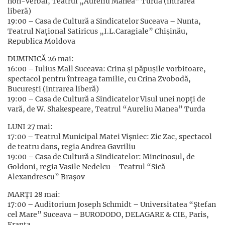
non-verbal, Teatrul „Aureliu Manea” Turda (intrarea
liberă)
19:00 – Casa de Cultură a Sindicatelor Suceava – Nunta,
Teatrul Național Satiricus „I.L.Caragiale” Chișinău,
Republica Moldova
DUMINICĂ 26 mai:
16:00 – Iulius Mall Suceava: Crina şi păpuşile vorbitoare,
spectacol pentru întreaga familie, cu Crina Zvobodă,
București (intrarea liberă)
19:00 – Casa de Cultură a Sindicatelor Visul unei nopți de
vară, de W. Shakespeare, Teatrul “Aureliu Manea” Turda
LUNI 27 mai:
17:00 – Teatrul Municipal Matei Vişniec: Zic Zac, spectacol
de teatru dans, regia Andrea Gavriliu
19:00 – Casa de Cultură a Sindicatelor: Mincinosul, de
Goldoni, regia Vasile Nedelcu – Teatrul “Sică
Alexandrescu” Brașov
MARȚI 28 mai:
17:00 – Auditorium Joseph Schmidt – Universitatea “Ștefan
cel Mare” Suceava – BURODODO, DELAGARE & CIE, Paris,
Franța