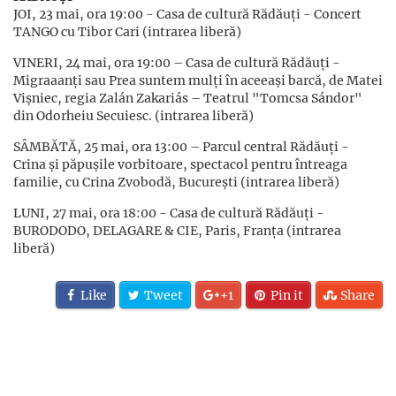
JOI, 23 mai, ora 19:00 - Casa de cultură Rădăuți - Concert
TANGO cu Tibor Cari (intrarea liberă)
VINERI, 24 mai, ora 19:00 – Casa de cultură Rădăuți -
Migraaanți sau Prea suntem mulți în aceeași barcă, de Matei
Vișniec, regia Zalán Zakariás – Teatrul "Tomcsa Sándor"
din Odorheiu Secuiesc. (intrarea liberă)
SÂMBĂTĂ, 25 mai, ora 13:00 – Parcul central Rădăuți -
Crina şi păpuşile vorbitoare, spectacol pentru întreaga
familie, cu Crina Zvobodă, București (intrarea liberă)
LUNI, 27 mai, ora 18:00 - Casa de cultură Rădăuți -
BURODODO, DELAGARE & CIE, Paris, Franța (intrarea
liberă)
Like
Tweet
+1
Pin it
Share